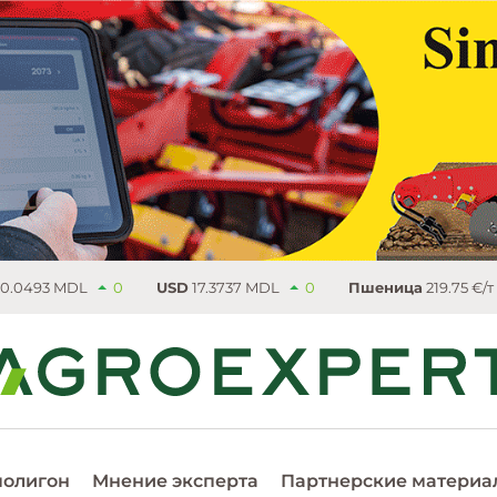
93 MDL
0
USD
17.3737 MDL
0
Пшеница
219.75 €/т
4.
полигон
Мнение эксперта
Партнерские материа