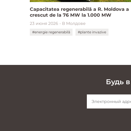
Capacitatea regenerabilă a R. Moldova a
crescut de la 76 MW la 1.000 MW
23 июня 2026 - В Молдове
#energie regenerabilă
#plante invazive
Будь в