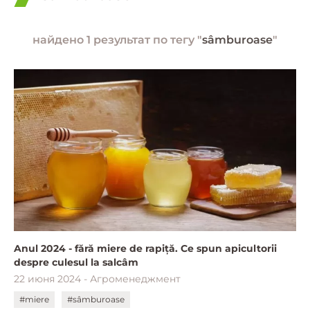
найдено 1 результат по тегу "
sâmburoase
"
Anul 2024 - fără miere de rapiță. Ce spun apicultorii
despre culesul la salcâm
22 июня 2024 - Агроменеджмент
#miere
#sâmburoase