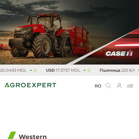
0.0493 MDL
0
USD
17.3737 MDL
0
Пшеница
223 €/т
RO
Western