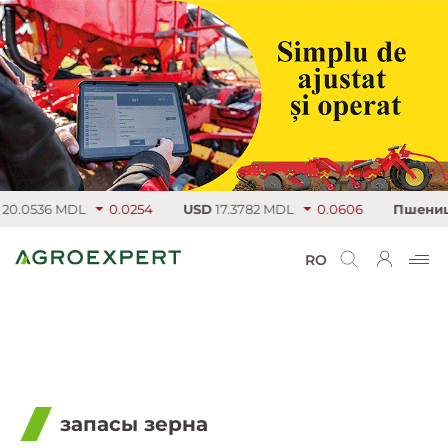
.0536 MDL
0.0254
USD
17.3782 MDL
0.0606
Пшеница
RO
запасы зерна