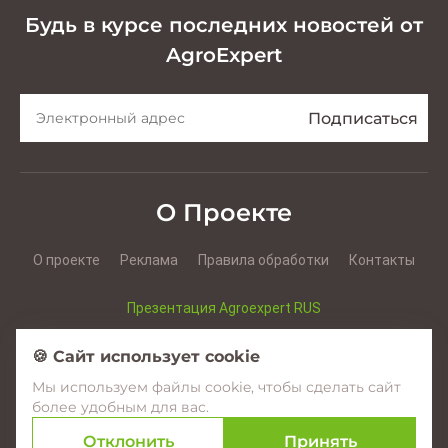
Будь в курсе последних новостей от
AgroExpert
О Проекте
О проекте
Реклама
Правила обработки
Контакты
Презентация Agroexpert RUS
Презентация Agroexpert RO
🍪 Сайт использует cookie
Мы используем файлы cookie, чтобы сделать сайт
Facebook
YouTube
Instagram
более удобным для вас.
Отклонить
Принять