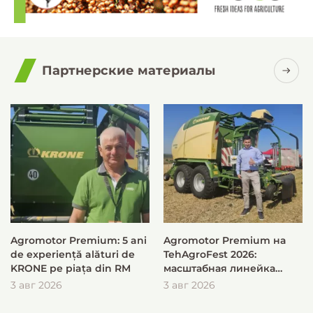
Партнерские материалы
Agromotor Premium: 5 ani
Agromotor Premium на
de experiență alături de
TehAgroFest 2026:
KRONE pe piața din RM
масштабная линейка
KRONE для быстрой и
3 авг 2026
3 авг 2026
эффективной заготовки
кормов