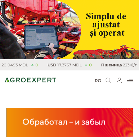
0.0493 MDL
0
USD
17.3737 MDL
0
Пшеница
223 €/т
RO