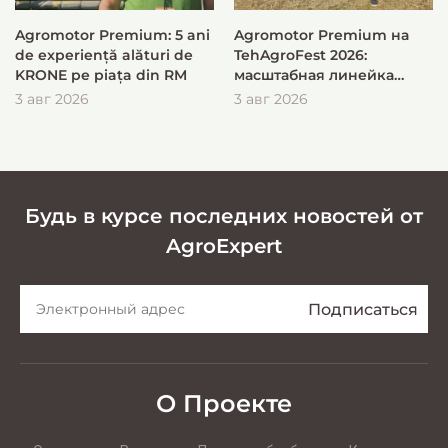
Agromotor Premium: 5 ani
Agromotor Premium на
de experiență alături de
TehAgroFest 2026:
KRONE pe piața din RM
масштабная линейка
KRONE для быстрой и
3 авг 2026
3 авг 2026
эффективной заготовки
кормов
Будь в курсе последних новостей от
AgroExpert
О Проекте