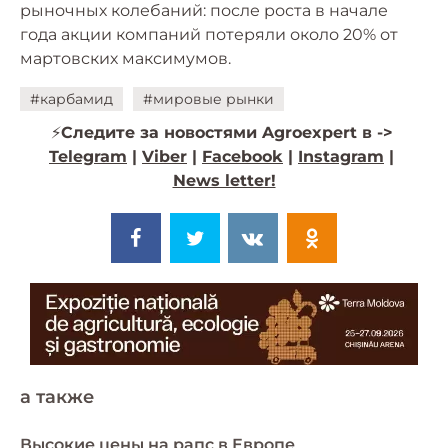
рыночных колебаний: после роста в начале
года акции компаний потеряли около 20% от
мартовских максимумов.
#карбамид
#мировые рынки
⚡️
Следите за новостями Agroexpert в ->
Telegram
|
Viber
|
Facebook
|
Instagram
|
News letter!
a также
Высокие цены на рапс в Европе