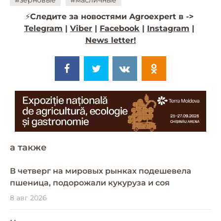
⚡️
Следите за новостями Agroexpert в ->
Telegram
|
Viber
|
Facebook
|
Instagram
|
News letter!
a также
В четверг на мировых рынках подешевела
пшеница, подорожали кукуруза и соя
8 авг 2026