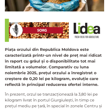
Piața orzului din Republica Moldova este
caracterizată printr-un nivel de preț mai ridicat
în raport cu grâul și o disponibilitate tot mai
limitată a volumelor. Comparativ cu luna
noiembrie 2025, prețul orzului a înregistrat o
creștere de 0,20 lei pe kilogram, evoluție care
reflectă în principal reducerea ofertei interne.
În prezent, orzul se tranzacționează la 3,80 lei pe
kilogram livrat în portul Giurgiulești, în timp ce
prețul mediu pe țară, în special în zonele Centru și