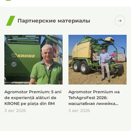
Партнерские материалы
Agromotor Premium: 5 ani
Agromotor Premium на
de experiență alături de
TehAgroFest 2026:
KRONE pe piața din RM
масштабная линейка
KRONE для быстрой и
3 авг 2026
3 авг 2026
эффективной заготовки
кормов