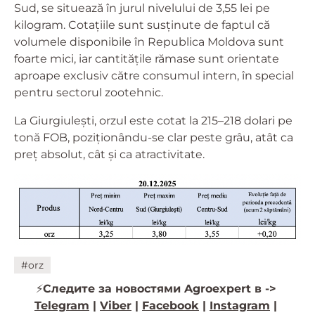
Sud, se situează în jurul nivelului de 3,55 lei pe
kilogram. Cotațiile sunt susținute de faptul că
volumele disponibile în Republica Moldova sunt
foarte mici, iar cantitățile rămase sunt orientate
aproape exclusiv către consumul intern, în special
pentru sectorul zootehnic.
La Giurgiulești, orzul este cotat la 215–218 dolari pe
tonă FOB, poziționându-se clar peste grâu, atât ca
preț absolut, cât și ca atractivitate.
#orz
⚡️
Следите за новостями Agroexpert в ->
Telegram
|
Viber
|
Facebook
|
Instagram
|