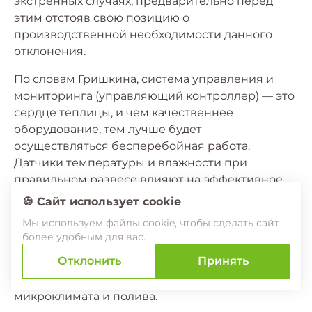
экстренных случаях, предварительно перед
этим отстояв свою позицию о
производственной необходимости данного
отклонения.
По словам Гришкина, система управления и
мониторинга (управляющий контроллер) — это
сердце теплицы, и чем качественнее
оборудование, тем лучше будет
осуществляться бесперебойная работа.
Датчики температуры и влажности при
правильном развесе влияют на эффективное
управление микроклиматом. Важно и
🍪 Сайт использует cookie
программное обеспечение, через которое
Мы используем файлы cookie, чтобы сделать сайт
можно наблюдать за рабочим процессом и
более удобным для вас.
координировать его, управляя всеми
Отклонить
Принять
технологическими системами в теплице, и
фиксировать, как четко выстроена система
микроклимата и полива.