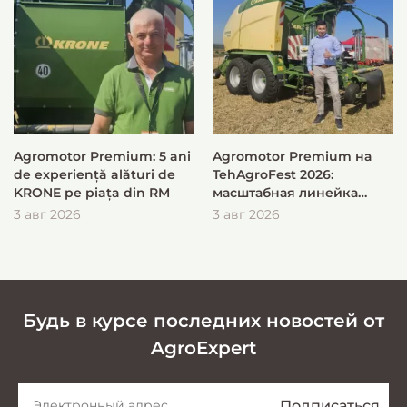
Agromotor Premium: 5 ani
Agromotor Premium на
de experiență alături de
TehAgroFest 2026:
KRONE pe piața din RM
масштабная линейка
KRONE для быстрой и
3 авг 2026
3 авг 2026
эффективной заготовки
кормов
Будь в курсе последних новостей от
AgroExpert