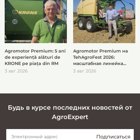
Agromotor Premium: 5 ani
Agromotor Premium на
de experiență alături de
TehAgroFest 2026:
KRONE pe piața din RM
масштабная линейка
KRONE для быстрой и
3 авг 2026
3 авг 2026
эффективной заготовки
кормов
Будь в курсе последних новостей от
AgroExpert