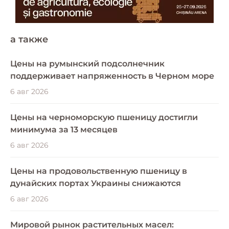
a также
Цены на румынский подсолнечник
поддерживает напряженность в Черном море
6 авг 2026
Цены на черноморскую пшеницу достигли
минимума за 13 месяцев
6 авг 2026
Цены на продовольственную пшеницу в
дунайских портах Украины снижаются
6 авг 2026
Мировой рынок растительных масел: