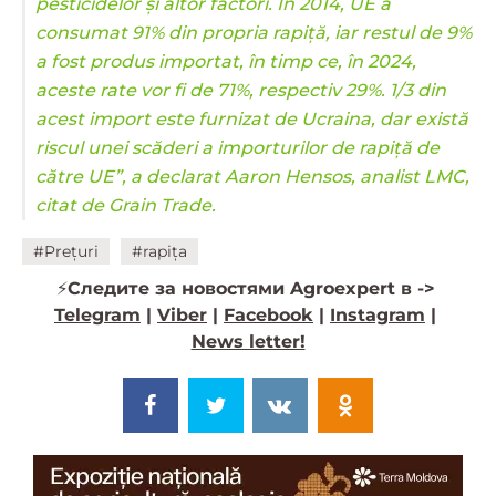
pesticidelor și altor factori. În 2014, UE a
consumat 91% din propria rapiță, iar restul de 9%
a fost produs importat, în timp ce, în 2024,
aceste rate vor fi de 71%, respectiv 29%. 1/3 din
acest import este furnizat de Ucraina, dar există
riscul unei scăderi a importurilor de rapiță de
către UE”, a declarat Aaron Hensos, analist LMC,
citat de Grain Trade.
#Prețuri
#rapița
⚡️
Следите за новостями Agroexpert в ->
Telegram
|
Viber
|
Facebook
|
Instagram
|
News letter!