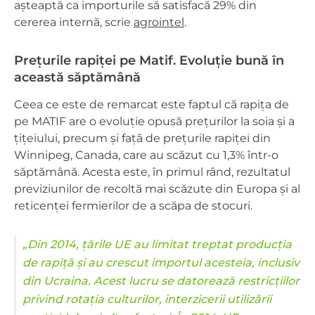
așteaptă ca importurile să satisfacă 29% din
cererea internă, scrie
agrointel
.
Prețurile rapiței pe Matif. Evoluție bună în
această săptămână
Ceea ce este de remarcat este faptul că rapița de
pe MATIF are o evoluție opusă prețurilor la soia și a
țițeiului, precum și față de prețurile rapiței din
Winnipeg, Canada, care au scăzut cu 1,3% într-o
săptămână. Acesta este, în primul rând, rezultatul
previziunilor de recoltă mai scăzute din Europa și al
reticenței fermierilor de a scăpa de stocuri.
„Din 2014, țările UE au limitat treptat producția
de rapiță și au crescut importul acesteia, inclusiv
din Ucraina. Acest lucru se datorează restricțiilor
privind rotația culturilor, interzicerii utilizării