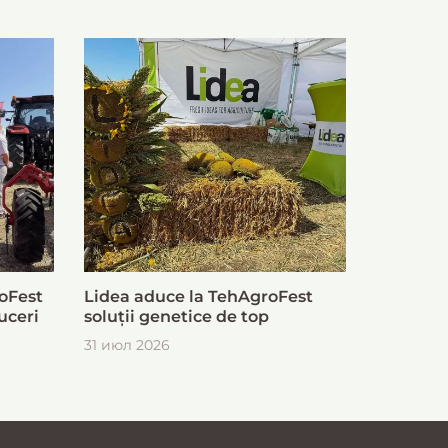
oFest
Lidea aduce la TehAgroFest
uceri
soluții genetice de top
31 июл 2026