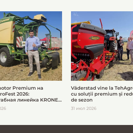
otor Premium на
Väderstad vine la TehAgr
roFest 2026:
cu soluții premium și red
абная линейка KRONE
de sezon
ыстрой и эффективной
026
31 июл 2026
овки кормов