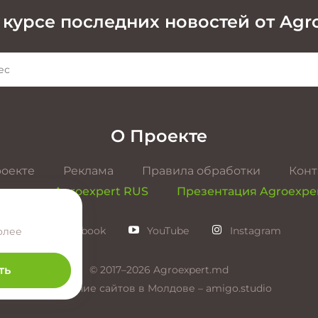
 курсе последних новостей от Agr
О Проекте
роекте
Реклама
Правила обработки
Конт
ентация Agroexpert RUS
Презентация Agroexpe
Facebook
YouTube
Instagram
олее
© 2017–2026 Agroexpert.md
ть
Создание сайтов в Молдове –
amigo.studio