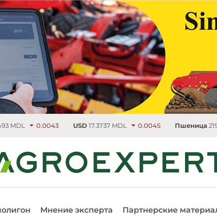
0.0043
USD
17.3737 MDL
0.0045
Пшеница
219.75 €/т
4.
полигон
Мнение эксперта
Партнерские материа