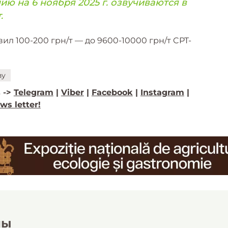
ию на 6 ноября 2025 г. озвучиваются в
.
ил 100-200 грн/т — до 9600-10000 грн/т CPT-
зу
 ->
Telegram
|
Viber
|
Facebook
|
Instagram
|
ws letter!
лы