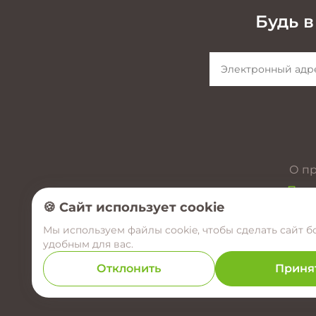
Будь в
О п
През
🍪 Сайт использует cookie
Мы используем файлы cookie, чтобы сделать сайт б
удобным для вас.
Отклонить
Приня