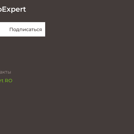
oExpert
акты
rt RO