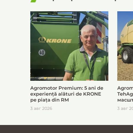
Agromotor Premium: 5 ani de
Agrom
experiență alături de KRONE
TehAg
pe piața din RM
масшт
для б
3 авг 2026
3 авг 2
загот