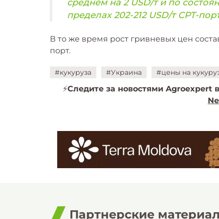
среднем на 2 USD/т и по состоян
пределах 202-212 USD/т CPT-порт
В то же время рост гривневых цен состав
порт.
#кукуруза
#Украина
#цены на кукуру
⚡️
Следите за новостями Agroexpert в
Ne
Партнерские материа