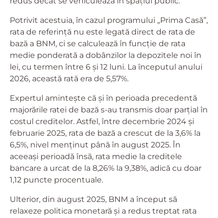
redus decât se vehiculează în spațiul public.
Potrivit acestuia, în cazul programului „Prima Casă”,
rata de referință nu este legată direct de rata de
bază a BNM, ci se calculează în funcție de rata
medie ponderată a dobânzilor la depozitele noi în
lei, cu termen între 6 și 12 luni. La începutul anului
2026, această rată era de 5,57%.
Expertul amintește că și în perioada precedentă
majorările ratei de bază s-au transmis doar parțial în
costul creditelor. Astfel, între decembrie 2024 și
februarie 2025, rata de bază a crescut de la 3,6% la
6,5%, nivel menținut până în august 2025. În
aceeași perioadă însă, rata medie la creditele
bancare a urcat de la 8,26% la 9,38%, adică cu doar
1,12 puncte procentuale.
Ulterior, din august 2025, BNM a început să
relaxeze politica monetară și a redus treptat rata