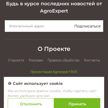
Будь в курсе последних новостей от
AgroExpert
О Проекте
О проекте
Реклама
Правила обработки
Контакты
Презентация Agroexpert RUS
Презентация Agroexpert RO
🍪 Сайт использует cookie
Мы используем файлы cookie, чтобы сделать сайт
Facebook
YouTube
Instagram
более удобным для вас.
Отклонить
Принять
© 2017–2026 Agroexpert.md