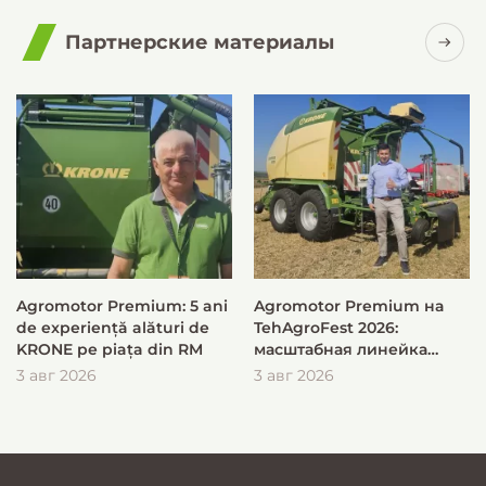
Партнерские материалы
Agromotor Premium: 5 ani
Agromotor Premium на
de experiență alături de
TehAgroFest 2026:
KRONE pe piața din RM
масштабная линейка
KRONE для быстрой и
3 авг 2026
3 авг 2026
эффективной заготовки
кормов