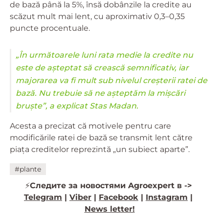
de bază până la 5%, însă dobânzile la credite au
scăzut mult mai lent, cu aproximativ 0,3–0,35
puncte procentuale.
„În următoarele luni rata medie la credite nu
este de așteptat să crească semnificativ, iar
majorarea va fi mult sub nivelul creșterii ratei de
bază. Nu trebuie să ne așteptăm la mișcări
bruște”, a explicat Stas Madan.
Acesta a precizat că motivele pentru care
modificările ratei de bază se transmit lent către
piața creditelor reprezintă „un subiect aparte”.
#plante
⚡️
Следите за новостями Agroexpert в ->
Telegram
|
Viber
|
Facebook
|
Instagram
|
News letter!