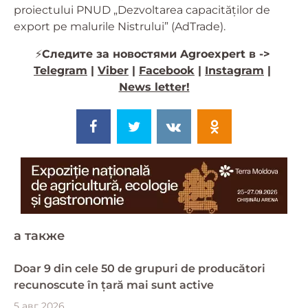
proiectului PNUD „Dezvoltarea capacităților de
export pe malurile Nistrului” (AdTrade).
⚡️
Следите за новостями Agroexpert в ->
Telegram
|
Viber
|
Facebook
|
Instagram
|
News letter!
a также
Doar 9 din cele 50 de grupuri de producători
recunoscute în țară mai sunt active
5 авг 2026