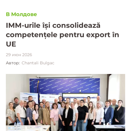
В Молдове
IMM-urile își consolidează
competențele pentru export în
UE
29 июн 2026
Автор:
Chantali Bulgac