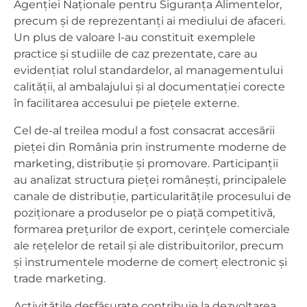
Agenției Naționale pentru Siguranța Alimentelor,
precum și de reprezentanți ai mediului de afaceri.
Un plus de valoare l-au constituit exemplele
practice și studiile de caz prezentate, care au
evidențiat rolul standardelor, al managementului
calității, al ambalajului și al documentației corecte
în facilitarea accesului pe piețele externe.
Cel de-al treilea modul a fost consacrat accesării
pieței din România prin instrumente moderne de
marketing, distribuție și promovare. Participanții
au analizat structura pieței românești, principalele
canale de distribuție, particularitățile procesului de
poziționare a produselor pe o piață competitivă,
formarea prețurilor de export, cerințele comerciale
ale rețelelor de retail și ale distribuitorilor, precum
și instrumentele moderne de comerț electronic și
trade marketing.
Activitățile desfășurate contribuie la dezvoltarea