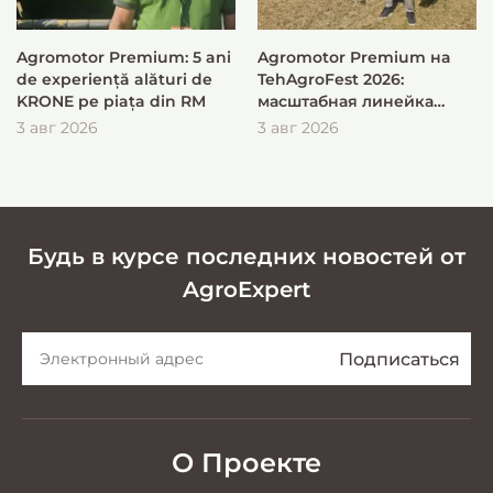
Agromotor Premium: 5 ani
Agromotor Premium на
de experiență alături de
TehAgroFest 2026:
KRONE pe piața din RM
масштабная линейка
KRONE для быстрой и
3 авг 2026
3 авг 2026
эффективной заготовки
кормов
Будь в курсе последних новостей от
AgroExpert
О Проекте