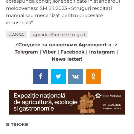
corespundă condițiilor specificate în standardul
moldovenesc SM 84:2023 - Struguri recoltați
manual sau mecanizat pentru procesare
industrială".
#ANSA
#producători de struguri
⚡️
Следите за новостями Agroexpert в ->
Telegram
|
Viber
|
Facebook
|
Instagram
|
News letter!
a также