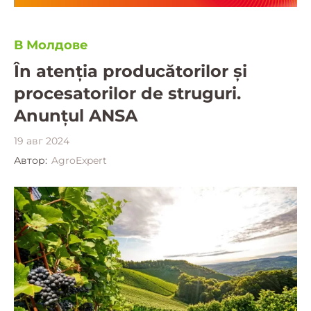
В Молдове
În atenția producătorilor și
procesatorilor de struguri.
Anunțul ANSA
19 авг 2024
Автор:
AgroExpert