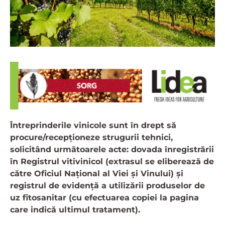
Întreprinderile vinicole sunt în drept să
procure/recepționeze strugurii tehnici,
solicitând următoarele acte: dovada înregistrării
în Registrul vitivinicol (extrasul se eliberează de
către Oficiul Național al Viei și Vinului) și
registrul de evidență a utilizării produselor de
uz fitosanitar (cu efectuarea copiei la pagina
care indică ultimul tratament).