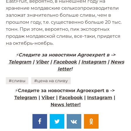
EastFruit, вероятно, в нынешнем году на
хранение молдавские сельхозпроизводители
заложат значительно больше сливы, чем в
прошлом году, т.е. существенно больше 20 тыс.
тонн. При этом, вероятно, пик экспортных
продаж молдавской сливы, все-таки, придется
на октябрь-ноябрь.
⚡️
Следите за новостями Agroexpert в ->
Telegram
|
Viber
|
Facebook
|
Instagram
|
News
letter
!
#сливы
#цена на сливу
⚡️
Следите за новостями Agroexpert в ->
Telegram
|
Viber
|
Facebook
|
Instagram
|
News letter!