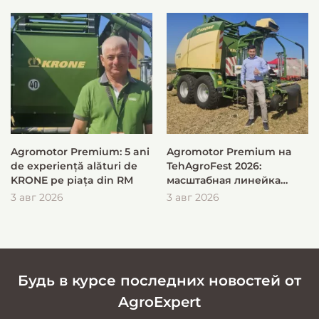
Agromotor Premium: 5 ani
Agromotor Premium на
de experiență alături de
TehAgroFest 2026:
KRONE pe piața din RM
масштабная линейка
KRONE для быстрой и
3 авг 2026
3 авг 2026
эффективной заготовки
кормов
Будь в курсе последних новостей от
AgroExpert