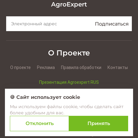
AgroExpert
О Проекте
О проекте
Реклама
Правила обработки
Контакты
Презентация Agroexpert RUS
Презентация Agroexpert RO
🍪 Сайт использует cookie
Мы используем файлы cookie, чтобы сделать сайт
Facebook
YouTube
Instagram
более удобным для вас.
Отклонить
Принять
© 2017–2026 Agroexpert.md
Создание сайтов в Молдове –
amigo.studio