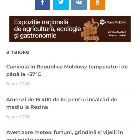
a также
Caniculă în Republica Moldova: temperaturi de
până la +37°C
6 авг 2026
Amenzi de 15 400 de lei pentru încălcări de
mediu la Rezina
6 авг 2026
Avertizare meteo: furtuni, grindină și vijelii în
mai multe regiuni