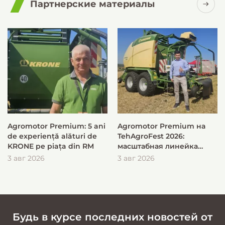
Партнерские материалы
Agromotor Premium: 5 ani
Agromotor Premium на
de experiență alături de
TehAgroFest 2026:
KRONE pe piața din RM
масштабная линейка
KRONE для быстрой и
3 авг 2026
3 авг 2026
эффективной заготовки
кормов
Будь в курсе последних новостей от