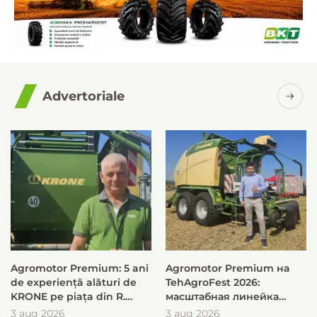
Advertoriale
Agromotor Premium: 5 ani
Agromotor Premium на
de experiență alături de
TehAgroFest 2026:
KRONE pe piața din R.
масштабная линейка
Moldova
KRONE для быстрой и
3 aug 2026
3 aug 2026