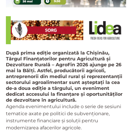
După prima ediție organizată la Chișinău,
Târgul Finanțatorilor pentru Agricultură și
Dezvoltare Rurală – AgroFin 2026 ajunge pe 26
mai la Bălți. Astfel, producătorii agricoli,
antreprenorii din mediul rural și reprezentanții
sectorului agroalimentar sunt așteptați la cea
de-a doua ediție a târgului, un eveniment
dedicat accesului la finanțare și oportunităților
de dezvoltare în agricultură.
Agenda evenimentului include o serie de sesiuni
tematice axate pe politici de subvenționare,
instrumente financiare și soluții pentru
modernizarea afacerilor agricole.