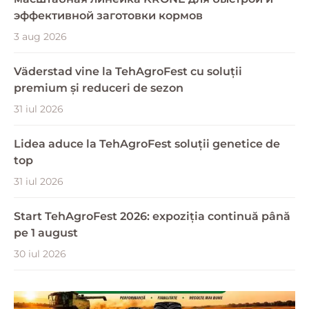
эффективной заготовки кормов
3 aug 2026
Väderstad vine la TehAgroFest cu soluții
premium și reduceri de sezon
31 iul 2026
Lidea aduce la TehAgroFest soluții genetice de
top
31 iul 2026
Start TehAgroFest 2026: expoziția continuă până
pe 1 august
30 iul 2026