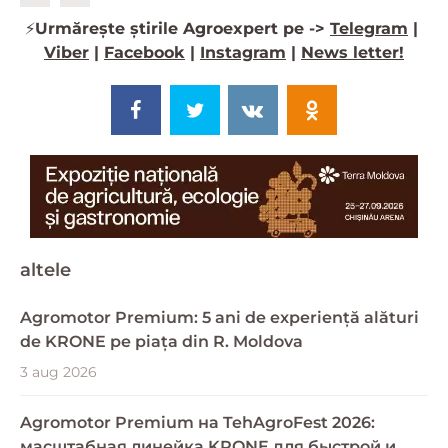
⚡️
Urmărește știrile Agroexpert pe ->
Telegram
|
Viber
|
Facebook
|
Instagram
|
News letter!
altele
Agromotor Premium: 5 ani de experiență alături
de KRONE pe piața din R. Moldova
3 aug 2026
Agromotor Premium на TehAgroFest 2026:
масштабная линейка KRONE для быстрой и