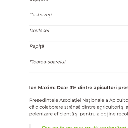
Castraveți
Dovlecei
Rapiță
Floarea-soarelui
Ion Maxim: Doar 3% dintre apicultori pres
Președintele Asociației Naționale a Apicult
că o colaborare strânsă dintre agricultori și 
polenizare eficientă și pentru a obține recol
„Din ce în ce mai mulți agricultori