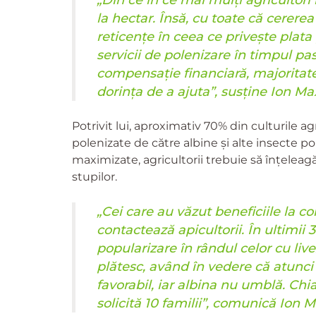
la hectar. Însă, cu toate că cererea 
reticențe în ceea ce privește plata 
servicii de polenizare în timpul p
compensație financiară, majoritate
dorința de a ajuta”, susține Ion M
Potrivit lui, aproximativ 70% din culturile ag
polenizate de către albine și alte insecte po
maximizate, agricultorii trebuie să înțelea
stupilor.
„Cei care au văzut beneficiile la co
contactează apicultorii. În ultimii 
popularizare în rândul celor cu livezi
plătesc, având în vedere că atunci
favorabil, iar albina nu umblă. Chia
solicită 10 familii”, comunică Ion 