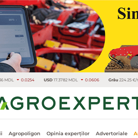
0254
USD
17.3782 MDL
0.0606
Grâu
224.25 €/т
3.75
i
Agropoligon
Opinia experților
Advertoriale
A