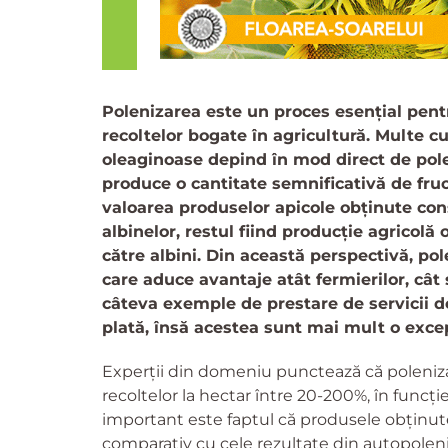
Polenizarea este un proces esențial pent
recoltelor bogate în agricultură. Multe cul
oleaginoase depind în mod direct de pole
produce o cantitate semnificativă de fruc
valoarea produselor apicole obținute cons
albinelor, restul fiind producție agricolă 
către albini. Din această perspectivă, po
care aduce avantaje atât fermierilor, cât 
câteva exemple de prestare de servicii de
plată, însă acestea sunt mai mult o excep
Experții din domeniu punctează că polenizar
recoltelor la hectar între 20-200%, în funcți
important este faptul că produsele obținute
comparativ cu cele rezultate din autopoleni