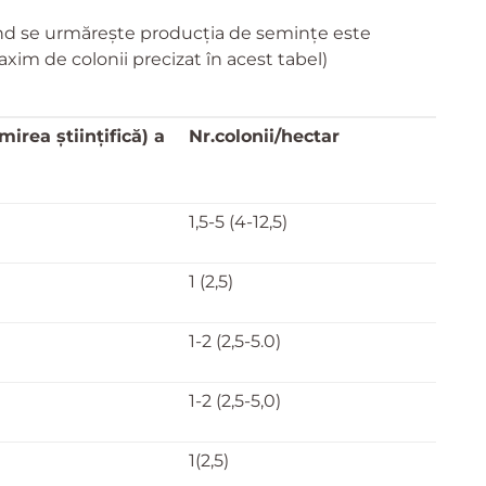
nd se urmăreşte producţia de seminţe este
im de colonii precizat în acest tabel)
irea ştiinţifică)
a
Nr.colonii/
hectar
1,5-5 (4-12,5)
1 (2,5)
1-2 (2,5-5.0)
1-2 (2,5-5,0)
1(2,5)