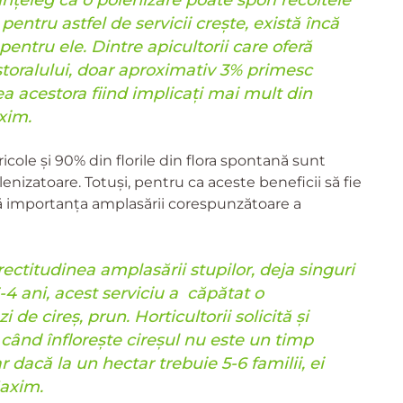
pentru astfel de servicii crește, există încă
pentru ele. Dintre apicultorii care oferă
astoralului, doar aproximativ 3% primesc
a acestora fiind implicați mai mult din
axim.
ricole și 90% din florile din flora spontană sunt
lenizatoare. Totuși, pentru ca aceste beneficii să fie
gă importanța amplasării corespunzătoare a
rectitudinea amplasării stupilor, deja singuri
3-4 ani, acest serviciu a căpătat o
 de cireș, prun. Horticultorii solicită și
 când înflorește cireșul nu este un timp
r dacă la un hectar trebuie 5-6 familii, ei
Maxim.