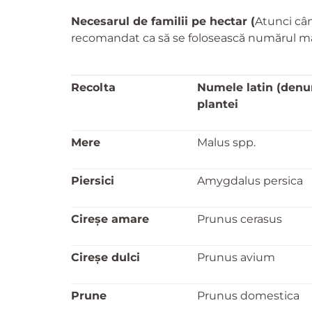
Necesarul de familii pe hectar (
Atunci câ
recomandat ca să se folosească numărul max
Recolta
Numele latin
(denum
plantei
Mere
Malus spp.
Piersici
Amygdalus persica
Cireşe amare
Prunus cerasus
Cireşe dulci
Prunus avium
Prune
Prunus domestica