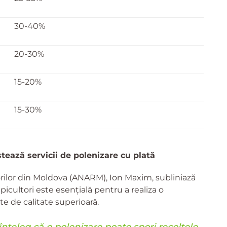
30-40%
20-30%
15-20%
15-30%
tează servicii de polenizare cu plată
orilor din Moldova (ANARM), Ion Maxim, subliniază
apicultori este esențială pentru a realiza o
te de calitate superioară.
 înțeleg că o polenizare poate spori recoltele