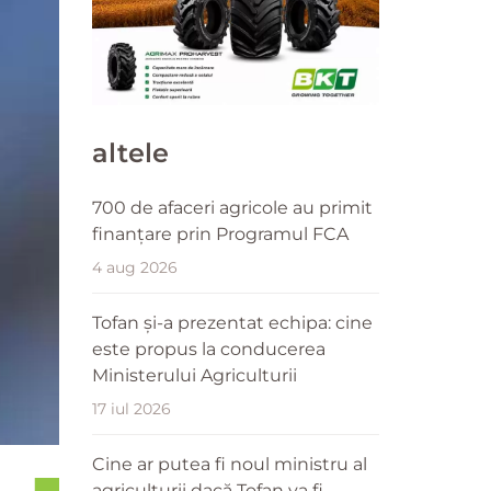
altele
700 de afaceri agricole au primit
finanțare prin Programul FCA
4 aug 2026
Tofan și-a prezentat echipa: cine
este propus la conducerea
Ministerului Agriculturii
17 iul 2026
Cine ar putea fi noul ministru al
agriculturii dacă Tofan va fi