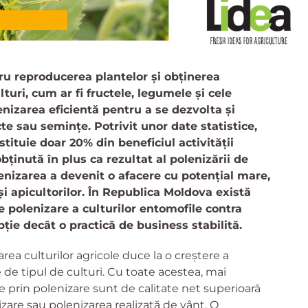
ru reproducerea plantelor și obținerea
turi, cum ar fi fructele, legumele și cele
nizarea eficientă pentru a se dezvolta și
te sau semințe. Potrivit unor date statistice,
tituie doar 20% din beneficiul activității
obținută în plus ca rezultat al polenizării de
lenizarea a devenit o afacere cu potențial mare,
și apicultorilor. În Republica Moldova există
 polenizare a culturilor entomofile contra
ție decât o practică de business stabilită.
ea culturilor agricole duce la o creștere a
e de tipul de culturi. Cu toate acestea, mai
 prin polenizare sunt de calitate net superioară
zare sau polenizarea realizată de vânt. O