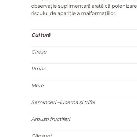
observație suplimentară arată că polenizarea
riscului de apariție a malformațiilor.
Cultură
Cireșe
Prune
Mere
Seminceri –lucernă şi trifoi
Arbuști fructiferi
Căpșuni