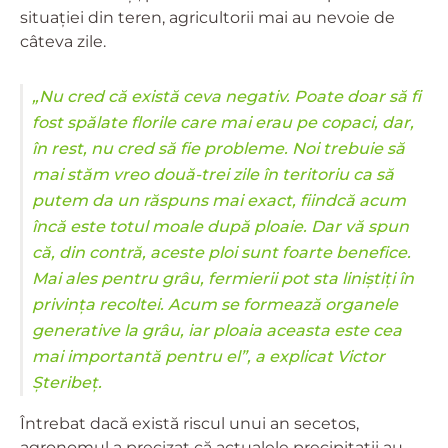
situației din teren, agricultorii mai au nevoie de
câteva zile.
„Nu cred că există ceva negativ. Poate doar să fi
fost spălate florile care mai erau pe copaci, dar,
în rest, nu cred să fie probleme. Noi trebuie să
mai stăm vreo două-trei zile în teritoriu ca să
putem da un răspuns mai exact, fiindcă acum
încă este totul moale după ploaie. Dar vă spun
că, din contră, aceste ploi sunt foarte benefice.
Mai ales pentru grâu, fermierii pot sta liniștiți în
privința recoltei. Acum se formează organele
generative la grâu, iar ploaia aceasta este cea
mai importantă pentru el”, a explicat Victor
Șteribeț.
Întrebat dacă există riscul unui an secetos,
agronomul a precizat că actualele precipitații au