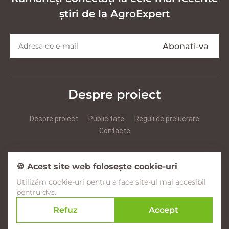
știri de la AgroExpert
Despre proiect
Despre proiect
Publicitate
Reguli de prelucrare
Contacte
Prezentare Agroexpert RUS
Prezentare Agroexpert RO
🍪 Acest site web folosește cookie-uri
Utilizăm cookie-uri pentru a face site-ul mai accesibil
Facebook
YouTube
Instagram
pentru dvs.
Refuz
Accept
© 2017–2026 Agroexpert.md
Creare site în Moldova –
amigo.studio