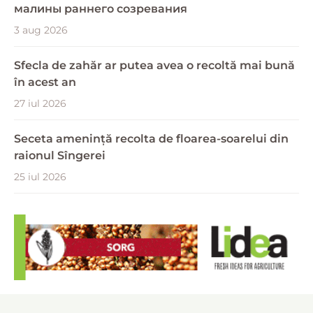
малины раннего созревания
3 aug 2026
Sfecla de zahăr ar putea avea o recoltă mai bună
în acest an
27 iul 2026
Seceta amenință recolta de floarea-soarelui din
raionul Sîngerei
25 iul 2026