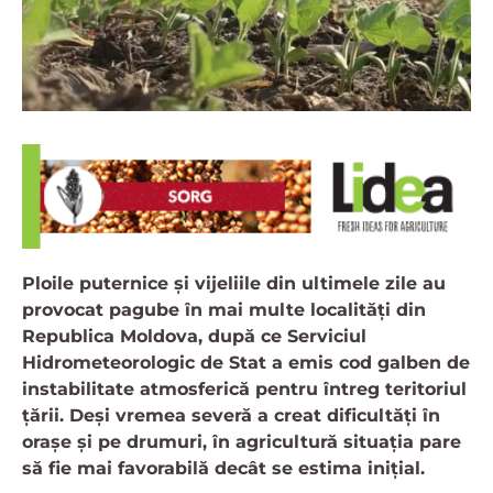
Ploile puternice și vijeliile din ultimele zile au
provocat pagube în mai multe localități din
Republica Moldova, după ce Serviciul
Hidrometeorologic de Stat a emis cod galben de
instabilitate atmosferică pentru întreg teritoriul
țării. Deși vremea severă a creat dificultăți în
orașe și pe drumuri, în agricultură situația pare
să fie mai favorabilă decât se estima inițial.