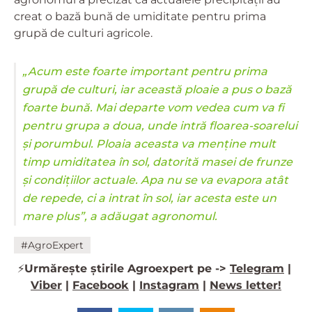
creat o bază bună de umiditate pentru prima
grupă de culturi agricole.
„Acum este foarte important pentru prima
grupă de culturi, iar această ploaie a pus o bază
foarte bună. Mai departe vom vedea cum va fi
pentru grupa a doua, unde intră floarea-soarelui
și porumbul. Ploaia aceasta va menține mult
timp umiditatea în sol, datorită masei de frunze
și condițiilor actuale. Apa nu se va evapora atât
de repede, ci a intrat în sol, iar acesta este un
mare plus”, a adăugat agronomul.
#AgroExpert
⚡️
Urmărește știrile Agroexpert pe ->
Telegram
|
Viber
|
Facebook
|
Instagram
|
News letter!