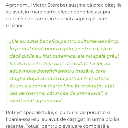
Agronomul Victor Șterebeț susține că precipitațiile
au avut, în mare parte, efecte benefice asupra
culturilor de câmp, în special asupra grâului și
mazării.
„Ele au adus beneficii pentru culturile de câmp.
În primul rând, pentru grâu, pentru că, chiar
dacă ploile au fost puternice, ele nu spală grâul,
fiindcă el este deja bine dezvoltat. La fel, au
adus multe beneficii pentru mazăre, care
stagna după iarnă și nu pornea în creștere.
Acum s-a pornit foarte bine în vegetație, atât
cea de toamnă, cât și cea de primăvară”, a
menționat agronomul.
Potrivit specialistului, și culturile de porumb și
floarea-soarelui au avut de câștigat în urma ploilor
recente. Totuși, pentru o evaluare completă a