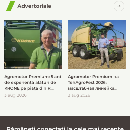
Advertoriale
Agromotor Premium: 5 ani
Agromotor Premium на
de experiență alături de
TehAgroFest 2026:
KRONE pe piața din R.
масштабная линейка
Moldova
KRONE для быстрой и
3 aug 2026
3 aug 2026
эффективной заготовки
кормов
Rămâneți conectați la cele mai recente