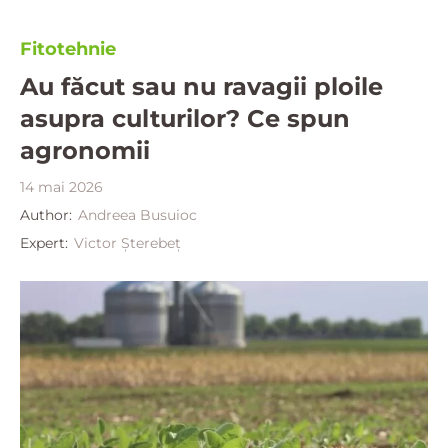
Fitotehnie
Au făcut sau nu ravagii ploile
asupra culturilor? Ce spun
agronomii
14 mai 2026
Author:
Andreea Busuioc
Expert:
Victor Șterebeț