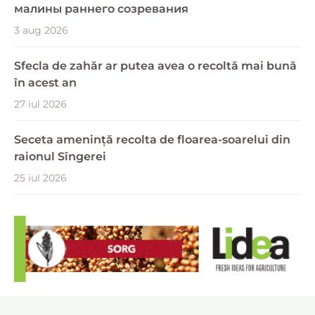
малины раннего созревания
3 aug 2026
Sfecla de zahăr ar putea avea o recoltă mai bună
în acest an
27 iul 2026
Seceta amenință recolta de floarea-soarelui din
raionul Sîngerei
25 iul 2026