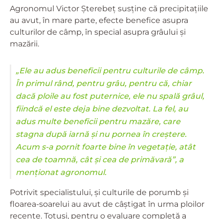
Agronomul Victor Șterebeț susține că precipitațiile
au avut, în mare parte, efecte benefice asupra
culturilor de câmp, în special asupra grâului și
mazării.
„Ele au adus beneficii pentru culturile de câmp.
În primul rând, pentru grâu, pentru că, chiar
dacă ploile au fost puternice, ele nu spală grâul,
fiindcă el este deja bine dezvoltat. La fel, au
adus multe beneficii pentru mazăre, care
stagna după iarnă și nu pornea în creștere.
Acum s-a pornit foarte bine în vegetație, atât
cea de toamnă, cât și cea de primăvară”, a
menționat agronomul.
Potrivit specialistului, și culturile de porumb și
floarea-soarelui au avut de câștigat în urma ploilor
recente. Totuși, pentru o evaluare completă a