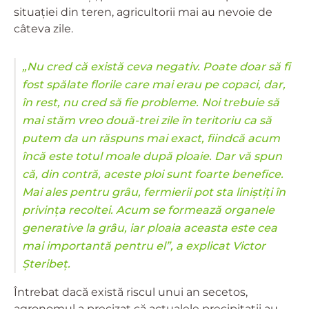
situației din teren, agricultorii mai au nevoie de
câteva zile.
„Nu cred că există ceva negativ. Poate doar să fi
fost spălate florile care mai erau pe copaci, dar,
în rest, nu cred să fie probleme. Noi trebuie să
mai stăm vreo două-trei zile în teritoriu ca să
putem da un răspuns mai exact, fiindcă acum
încă este totul moale după ploaie. Dar vă spun
că, din contră, aceste ploi sunt foarte benefice.
Mai ales pentru grâu, fermierii pot sta liniștiți în
privința recoltei. Acum se formează organele
generative la grâu, iar ploaia aceasta este cea
mai importantă pentru el”, a explicat Victor
Șteribeț.
Întrebat dacă există riscul unui an secetos,
agronomul a precizat că actualele precipitații au