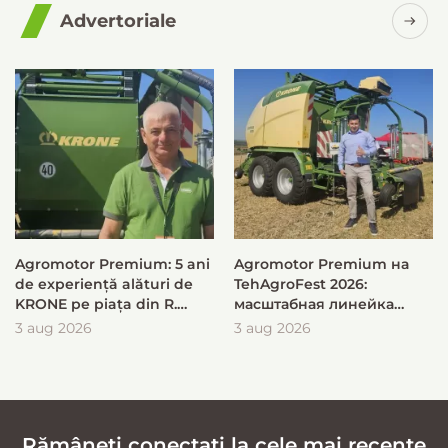
Advertoriale
Agromotor Premium: 5 ani
Agromotor Premium на
de experiență alături de
TehAgroFest 2026:
KRONE pe piața din R.
масштабная линейка
Moldova
KRONE для быстрой и
3 aug 2026
3 aug 2026
эффективной заготовки
кормов
Rămâneți conectați la cele mai recente