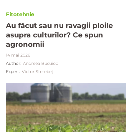
Fitotehnie
Au făcut sau nu ravagii ploile
asupra culturilor? Ce spun
agronomii
14 mai 2026
Author:
Andreea Busuioc
Expert:
Victor Șterebeț