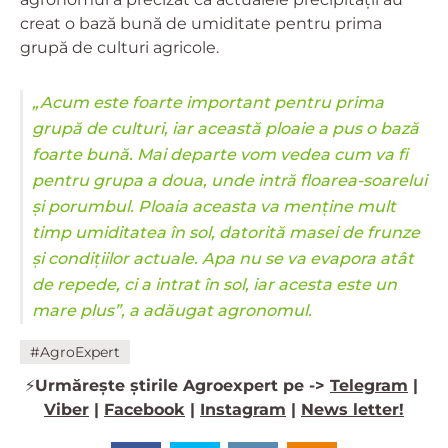
creat o bază bună de umiditate pentru prima
grupă de culturi agricole.
„Acum este foarte important pentru prima
grupă de culturi, iar această ploaie a pus o bază
foarte bună. Mai departe vom vedea cum va fi
pentru grupa a doua, unde intră floarea-soarelui
și porumbul. Ploaia aceasta va menține mult
timp umiditatea în sol, datorită masei de frunze
și condițiilor actuale. Apa nu se va evapora atât
de repede, ci a intrat în sol, iar acesta este un
mare plus”, a adăugat agronomul.
#AgroExpert
⚡️
Urmărește știrile Agroexpert pe ->
Telegram
|
Viber
|
Facebook
|
Instagram
|
News letter!