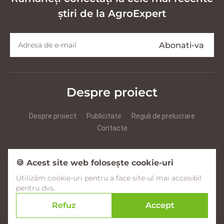
știri de la AgroExpert
Despre proiect
Despre proiect
Publicitate
Reguli de prelucrare
Contacte
Prezentare Agroexpert RUS
Prezentare Agroexpert RO
🍪 Acest site web folosește cookie-uri
Utilizăm cookie-uri pentru a face site-ul mai accesibil
Facebook
YouTube
Instagram
pentru dvs.
Refuz
Accept
© 2017–2026 Agroexpert.md
Creare site în Moldova –
amigo.studio