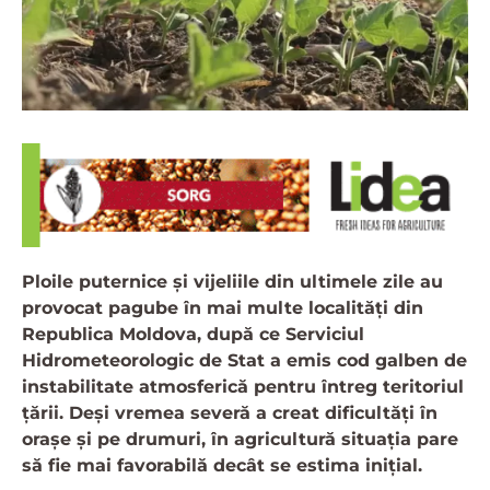
Ploile puternice și vijeliile din ultimele zile au
provocat pagube în mai multe localități din
Republica Moldova, după ce Serviciul
Hidrometeorologic de Stat a emis cod galben de
instabilitate atmosferică pentru întreg teritoriul
țării. Deși vremea severă a creat dificultăți în
orașe și pe drumuri, în agricultură situația pare
să fie mai favorabilă decât se estima inițial.