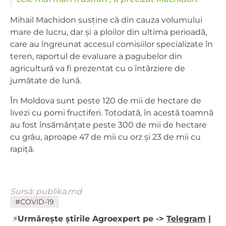
Mihail Machidon susține că din cauza volumului
mare de lucru, dar și a ploilor din ultima perioadă,
care au îngreunat accesul comisiilor specializate în
teren, raportul de evaluare a pagubelor din
agricultură va fi prezentat cu o întârziere de
jumătate de lună.
În Moldova sunt peste 120 de mii de hectare de
livezi cu pomi fructiferi. Totodată, în acestă toamnă
au fost însămânţate peste 300 de mii de hectare
cu grâu, aproape 47 de mii cu orz şi 23 de mii cu
rapiţă.
Sursă: publika.md
#COVID-19
⚡️
Urmărește știrile Agroexpert pe ->
Telegram
|