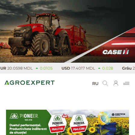
R
20.0598 MDL
0.0105
USD
17.4017 MDL
0.028
Grâu
223 
RU