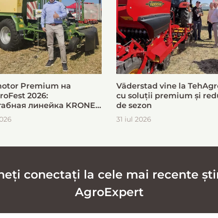
otor Premium на
Väderstad vine la TehAgr
roFest 2026:
cu soluții premium și red
абная линейка KRONE
de sezon
ыстрой и эффективной
2026
31 iul 2026
овки кормов
ți conectați la cele mai recente știr
AgroExpert