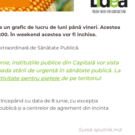
 un grafic de lucru de luni până vineri. Acestea
6:00. În weekend acestea vor fi închise.
extraordinară de Sănătate Publică.
e, instituțiile publice din Capitală vor sista
oada stării de urgență în sănătate publică. La
ivitate pentru piețele
de pe teritoriul
e începând cu data de 8 iunie, cu excepția
publică și a centrelor de agrement din incinta
Sursă: sputnik.md