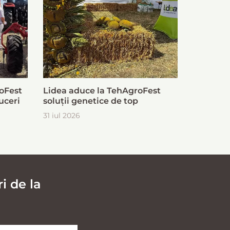
oFest
Lidea aduce la TehAgroFest
uceri
soluții genetice de top
31 iul 2026
i de la