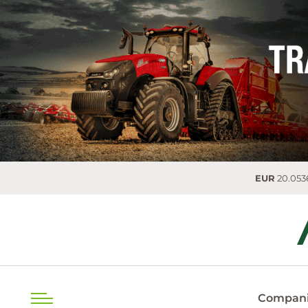
EUR
20.0536 MDL
0.
Compani