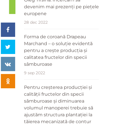
devenim mai prezenți pe piețele
europene
28 dec 2022
Forma de coroană Drapeau
Marchand – o soluție evidentă
pentru a crește producția și
calitatea fructelor din specii
sâmburoase
9 sep 2022
Pentru creșterea producției și
calității fructelor din specii
sâmburoase și diminuarea
volumul manoperei trebuie să
ajustăm structura plantației la
tăierea mecanizată de contur