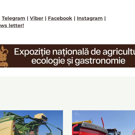
>
Telegram
|
Viber
|
Facebook
|
Instagram
|
ws letter!