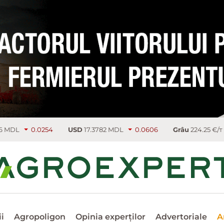
0254
USD
17.3782 MDL
0.0606
Grâu
224.25 €/т
3.75
R
i
Agropoligon
Opinia experților
Advertoriale
A