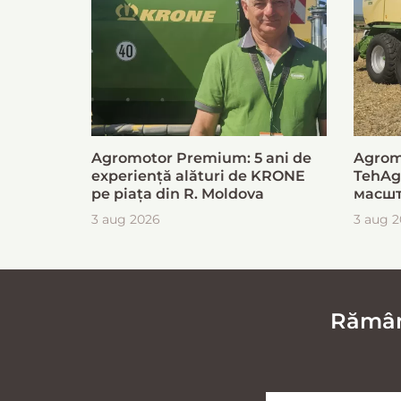
Agromotor Premium: 5 ani de
Agrom
experiență alături de KRONE
TehAg
pe piața din R. Moldova
масшт
для б
3 aug 2026
3 aug 
загот
Rămâne