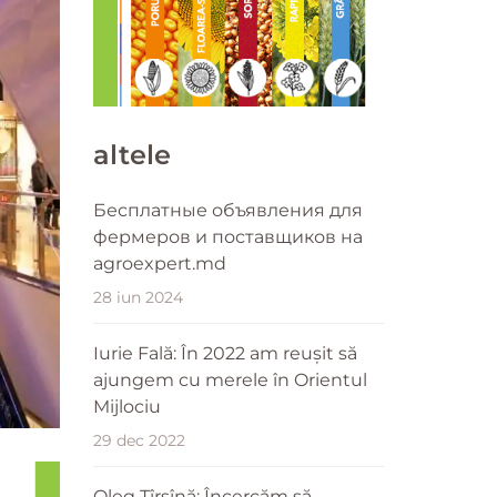
altele
Бесплатные объявления для
фермеров и поставщиков на
agroexpert.md
28 iun 2024
Iurie Fală: În 2022 am reușit să
ajungem cu merele în Orientul
Mijlociu
29 dec 2022
Oleg Tîrsînă: Încercăm să