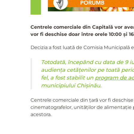
Centrele comerciale din Capitală vor avea
vor fi deschise doar între orele 10:00 și 1
Decizia a fost luată de Comisia Municipală 
Totodată, începând cu data de 9 iuni
audiența cetățenilor pe toată peri
fel, a fost stabilit un
program de act
municipiului Chișinău.
Centrele comerciale din țară vor fi deschis
cinematografelor, unităților de alimentație 
acestora.