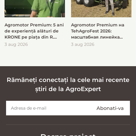
Agromotor Premium: 5 ani
Agromotor Premium на
de experiență alături de
TehAgroFest 2026:
KRONE pe piața din R.
масштабная линейка
Moldova
KRONE для быстрой и
3 aug 2026
3 aug 2026
эффективной заготовки
кормов
Rămâneți conectați la cele mai recente
știri de la AgroExpert