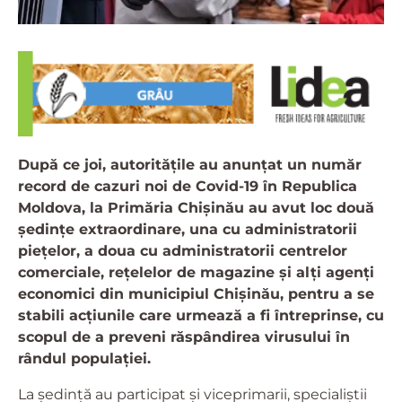
După ce joi, autoritățile au anunțat un număr
record de cazuri noi de Covid-19 în Republica
Moldova, la Primăria Chișinău au avut loc două
ședințe extraordinare, una cu administratorii
pieţelor, a doua cu administratorii centrelor
comerciale, reţelelor de magazine şi alţi agenţi
economici din municipiul Chişinău, pentru a se
stabili acţiunile care urmează a fi întreprinse, cu
scopul de a preveni răspândirea virusului în
rândul populaţiei.
La ședință au participat și viceprimarii, specialiștii