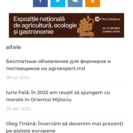
altele
Бесплатные объявления для фермеров и
поставщиков на agroexpert.md
28 iun 2024
Iurie Fală: În 2022 am reușit să ajungem cu
merele în Orientul Mijlociu
29 dec 2022
Oleg Tîrsînă: Încercăm să devenim mai prezenți
pe piețele europene