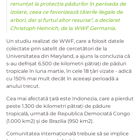
renunţat la protecţia pădurilor în perioada de
izolare, ceea ce favorizează tăierile ilegale de
arbori, dar şi furtul altor resurse", a declarat
Christoph Heinrich, de la WWF Germania.
Un studiu realizat de WWF, care a folosit datele
colectate prin satelit de cercetători de la
Universitatea din Maryland, a ajuns la concluzia că
s-au defrişat 6.500 de kilometri pătraţi de păduri
tropicale în luna martie, în cele 18 ţări vizate - adică
cu 150% mai mult decât în aceeaşi perioadă a
anului trecut.
Cea mai afectată ţară este Indonezia, care a pierdut
peste 1.300 de kilometri pătraţi de pădure
tropicală, urmată de Republica Democrată Congo
(1.000 km2) şi de Brazilia (950 km2).
Comunitatea internaţională trebuie să se implice