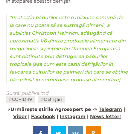
în stoparea acestor defrişări.
"Protecţia pădurilor este o misiune comună de
la care nu poate să se sustragă nimeni", a
subliniat Christoph Heinrich, adăugând că
aproximativ 1/6 dintre produsele alimentare din
magazinele şi pieţele din Uniunea Europeană
sunt obţinute prin distrugerea pădurilor
tropicale (aşa cum este cazul defrişărilor în
favoarea culturilor de palmieri din care se obţine
ulei folosit în numeroase produse alimentare).
Sursă: publika.md
#COVID-19
#Defrișări
⚡️
Urmărește știrile Agroexpert pe ->
Telegram
|
Viber
|
Facebook
|
Instagram
|
News letter!