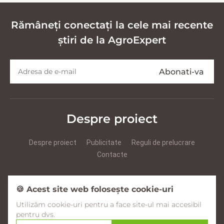
Rămâneți conectați la cele mai recente
știri de la AgroExpert
Despre proiect
Despre proiect
Publicitate
Reguli de prelucrare
Contacte
Prezentare Agroexpert RUS
Prezentare Agroexpert RO
🍪 Acest site web folosește cookie-uri
Utilizăm cookie-uri pentru a face site-ul mai accesibil
Facebook
YouTube
Instagram
pentru dvs.