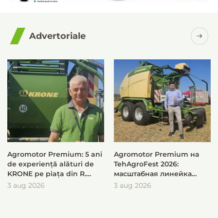
Advertoriale
Agromotor Premium: 5 ani
Agromotor Premium на
de experiență alături de
TehAgroFest 2026:
KRONE pe piața din R.
масштабная линейка
Moldova
KRONE для быстрой и
3 aug 2026
3 aug 2026
эффективной заготовки
кормов