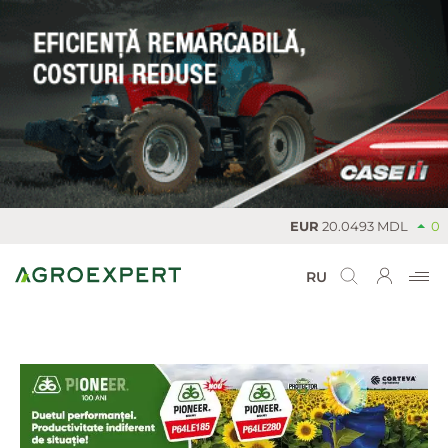
EUR
20.0493 MDL
0
RU