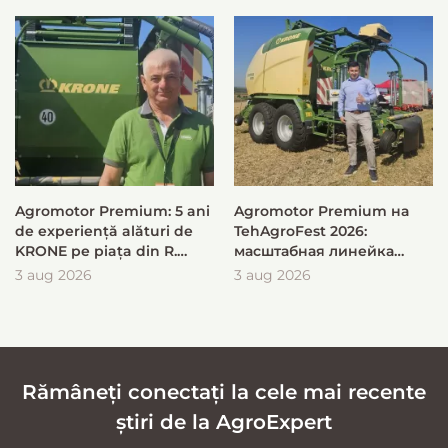
Agromotor Premium: 5 ani
Agromotor Premium на
de experiență alături de
TehAgroFest 2026:
KRONE pe piața din R.
масштабная линейка
Moldova
KRONE для быстрой и
3 aug 2026
3 aug 2026
эффективной заготовки
кормов
Rămâneți conectați la cele mai recente
știri de la AgroExpert