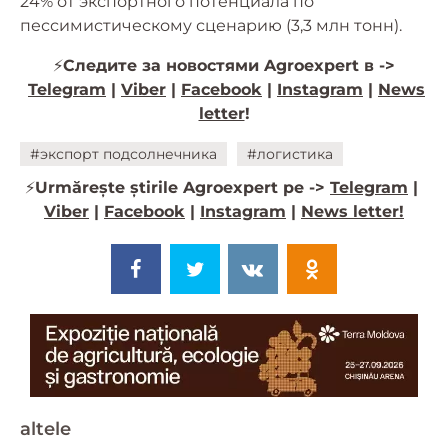
24% от экспортного потенциала по
пессимистическому сценарию (3,3 млн тонн).
⚡️
Следите за новостями Agroexpert в ->
Telegram
|
Viber
|
Facebook
|
Instagram
|
News
letter
!
#экспорт подсолнечника
#логистика
⚡️
Urmărește știrile Agroexpert pe ->
Telegram
|
Viber
|
Facebook
|
Instagram
|
News letter!
altele