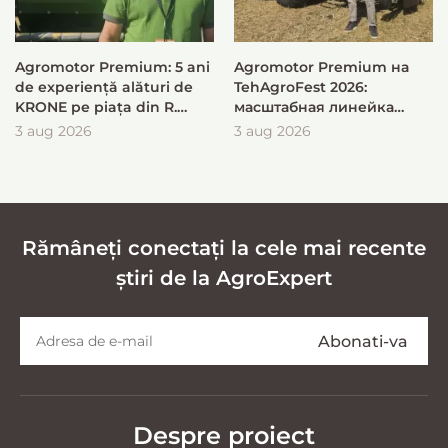
Agromotor Premium: 5 ani
Agromotor Premium на
de experiență alături de
TehAgroFest 2026:
KRONE pe piața din R.
масштабная линейка
Moldova
KRONE для быстрой и
3 aug 2026
3 aug 2026
эффективной заготовки
кормов
Rămâneți conectați la cele mai recente
știri de la AgroExpert
Despre proiect