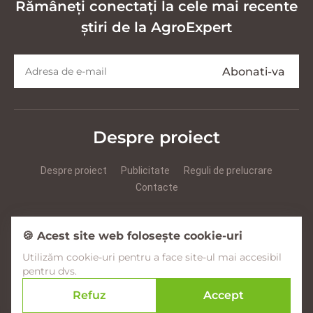
Rămâneți conectați la cele mai recente
știri de la AgroExpert
Despre proiect
Despre proiect
Publicitate
Reguli de prelucrare
Contacte
Prezentare Agroexpert RUS
Prezentare Agroexpert RO
🍪 Acest site web folosește cookie-uri
Utilizăm cookie-uri pentru a face site-ul mai accesibil
Facebook
YouTube
Instagram
pentru dvs.
Refuz
Accept
© 2017–2026 Agroexpert.md