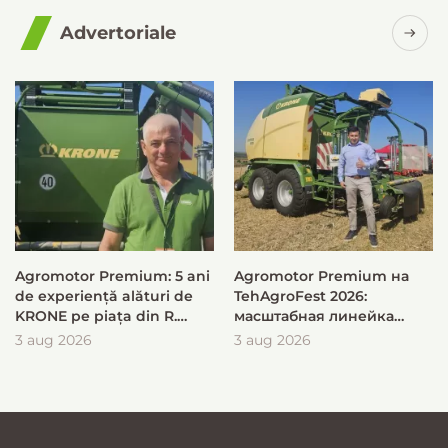
Advertoriale
Agromotor Premium: 5 ani
Agromotor Premium на
de experiență alături de
TehAgroFest 2026:
KRONE pe piața din R.
масштабная линейка
Moldova
KRONE для быстрой и
3 aug 2026
3 aug 2026
эффективной заготовки
кормов