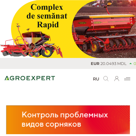
EUR
20.0493 MDL
0
RU