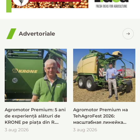
Advertoriale
Agromotor Premium: 5 ani
Agromotor Premium на
de experiență alături de
TehAgroFest 2026:
KRONE pe piața din R.
масштабная линейка
Moldova
KRONE для быстрой и
3 aug 2026
3 aug 2026
эффективной заготовки