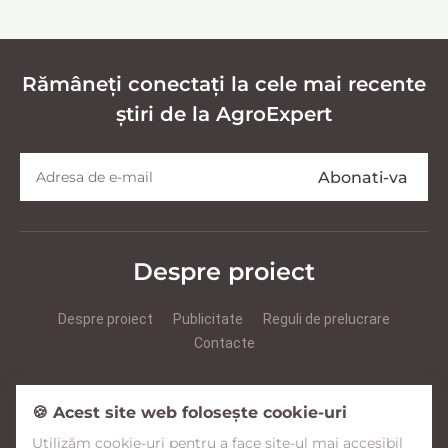
кормов
Rămâneți conectați la cele mai recente
știri de la AgroExpert
Despre proiect
Despre proiect
Publicitate
Reguli de prelucrare
Contacte
Prezentare Agroexpert RUS
Prezentare Agroexpert RO
🍪 Acest site web folosește cookie-uri
Utilizăm cookie-uri pentru a face site-ul mai accesibil
Facebook
YouTube
Instagram