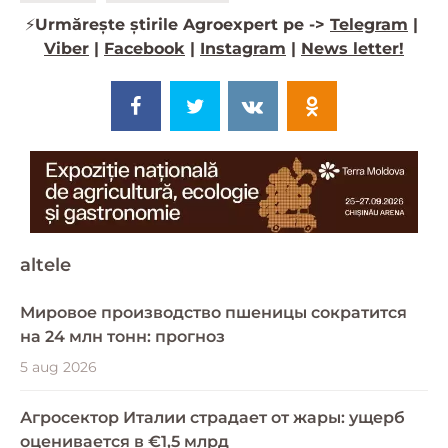
⚡️
Urmărește știrile Agroexpert pe ->
Telegram
|
Viber
|
Facebook
|
Instagram
|
News letter!
altele
Мировое производство пшеницы сократится
на 24 млн тонн: прогноз
5 aug 2026
Агросектор Италии страдает от жары: ущерб
оценивается в €1,5 млрд