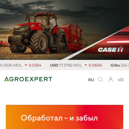
0536 MDL
0.0254
USD
17.3782 MDL
0.0606
Grâu
224.25 
RU