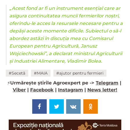
„Acest fond ar fi un instrument esențial care ar
asigura continuitatea muncii fermierilor noștri,
oferindu-le acces la resursele necesare pentru a
depăși aceste momente dificile. Subiectul o să-l
abordez astăzi în discuția mea cu Comisarul
European pentru Agricultură, Janusz
Wojciechowski”, a declarat ministrul Agriculturii
și Industriei Alimentare, Vladimir Bolea.
#Secetă
#MAIA
#ajutor pentru fermieri
⚡️
Urmărește știrile Agroexpert pe ->
Telegram
|
Viber
|
Facebook
|
Instagram
|
News letter!