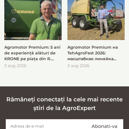
Agromotor Premium: 5 ani
Agromotor Premium на
de experiență alături de
TehAgroFest 2026:
KRONE pe piața din R.
масштабная линейка
Moldova
KRONE для быстрой и
3 aug 2026
3 aug 2026
эффективной заготовки
кормов
Rămâneți conectați la cele mai recente
știri de la AgroExpert