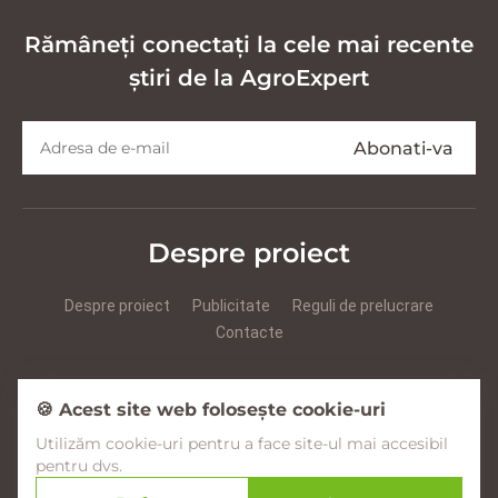
Rămâneți conectați la cele mai recente
știri de la AgroExpert
Despre proiect
Despre proiect
Publicitate
Reguli de prelucrare
Contacte
Prezentare Agroexpert RUS
Prezentare Agroexpert RO
🍪 Acest site web folosește cookie-uri
Utilizăm cookie-uri pentru a face site-ul mai accesibil
Facebook
YouTube
Instagram
pentru dvs.