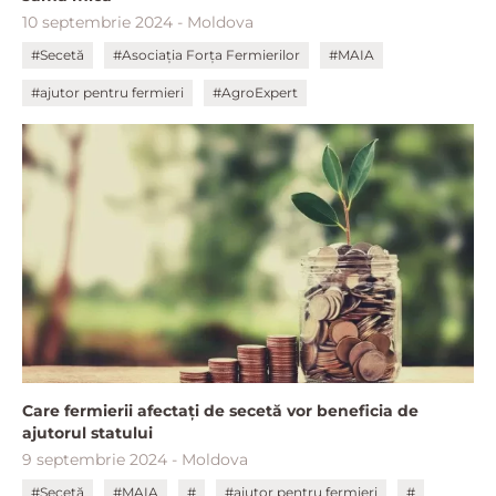
10 septembrie 2024 - Moldova
#Secetă
#Asociația Forța Fermierilor
#MAIA
#ajutor pentru fermieri
#AgroExpert
Care fermierii afectați de secetă vor beneficia de
ajutorul statului
9 septembrie 2024 - Moldova
#Secetă
#MAIA
#
#ajutor pentru fermieri
#