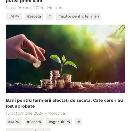
putea primi bani
14 noiembrie 2024 - Moldova
#AIPA
#Secetă
#
#ajutor pentru fermieri
Bani pentru fermierii afectați de secetă: Câte cereri au
fost aprobate
15 octombrie 2024 - Moldova
#AIPA
#Secetă
#agricultură
#