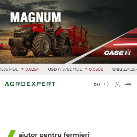
L
0.0254
USD
17.3782 MDL
0.0606
Grâu
224.25 €/т
3.
RU
ajutor pentru fermieri