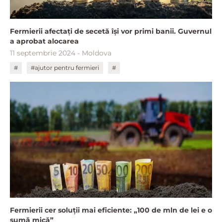
Fermierii afectați de secetă își vor primi banii. Guvernul
a aprobat alocarea
11 septembrie 2024 - Moldova
#
#ajutor pentru fermieri
#
Fermierii cer soluții mai eficiente: „100 de mln de lei e o
sumă mică”