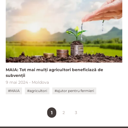
MAIA: Tot mai mulți agricultori beneficiază de
subvenții
9 mai 2024 - Moldova
#MAIA
#agricultori
#ajutor pentru fermieri
1
2
3