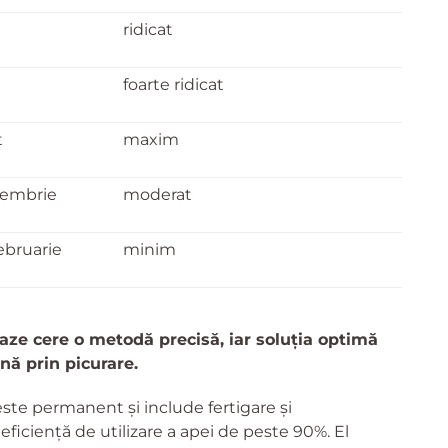
ridicat
foarte ridicat
t
maxim
tembrie
moderat
ebruarie
minim
aze cere o metodă precisă, iar soluția optimă
ă prin picurare.
ste permanent și include fertigare și
eficiență de utilizare a apei de peste 90%. El