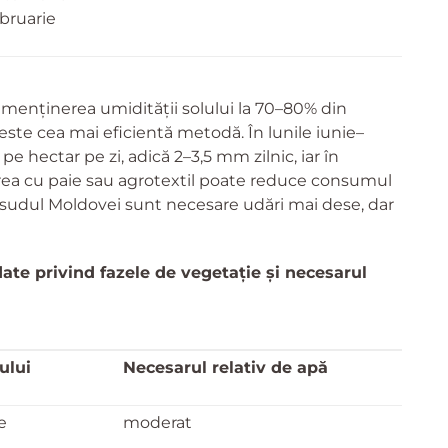
bruarie
 menținerea umidității solului la 70–80% din
este cea mai eficientă metodă. În lunile iunie–
e hectar pe zi, adică 2–3,5 mm zilnic, iar în
irea cu paie sau agrotextil poate reduce consumul
 sudul Moldovei sunt necesare udări mai dese, dar
ate privind fazele de vegetație și necesarul
ului
Necesarul relativ de apă
e
moderat