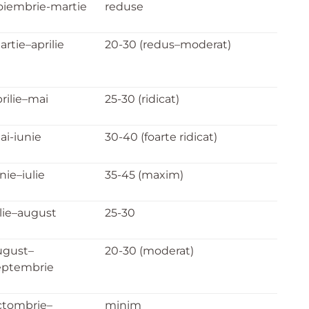
oiembrie-martie
reduse
rtie–aprilie
20-30 (redus–moderat)
rilie–mai
25-30 (ridicat)
ai-iunie
30-40 (foarte ridicat)
nie–iulie
35-45 (maxim)
ulie–august
25-30
ugust–
20-30 (moderat)
eptembrie
ctombrie–
minim