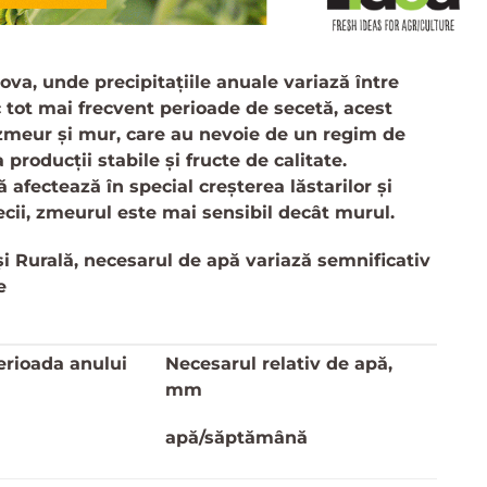
dova, unde precipitațiile anuale variază între
tot mai frecvent perioade de secetă, acest
 zmeur și mur, care au nevoie de un regim de
producții stabile și fructe de calitate.
ă afectează în special creșterea lăstarilor și
ecii, zmeurul este mai sensibil decât murul.
 și Rurală, necesarul de apă variază semnificativ
e
erioada anului
Necesarul relativ de apă,
mm
apă/săptămână