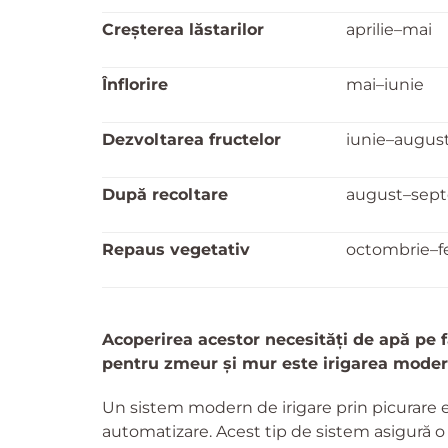
Creșterea lăstarilor
aprilie–mai
Înflorire
mai–iunie
Dezvoltarea fructelor
iunie–augus
După recoltare
august–sep
Repaus vegetativ
octombrie–f
Acoperirea acestor necesități de apă pe f
pentru zmeur și mur este irigarea modern
Un sistem modern de irigare prin picurare e
automatizare. Acest tip de sistem asigură o 