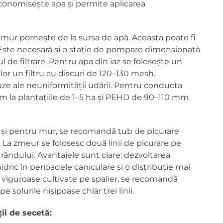
 economisește apa și permite aplicarea
ur pornește de la sursa de apă. Aceasta poate fi
 Este necesară și o stație de pompare dimensionată
de filtrare. Pentru apa din iaz se folosește un
rilor un filtru cu discuri de 120–130 mesh.
ze ale neuniformității udării. Pentru conducta
la plantațiile de 1–5 ha și PEHD de 90–110 mm
ât și pentru mur, se recomandă tub de picurare
 La zmeur se folosesc două linii de picurare pe
rândului. Avantajele sunt clare: dezvoltarea
idric în perioadele caniculare și o distribuție mai
le viguroase cultivate pe spalier, se recomandă
 solurile nisipoase chiar trei linii.
ii de secetă: