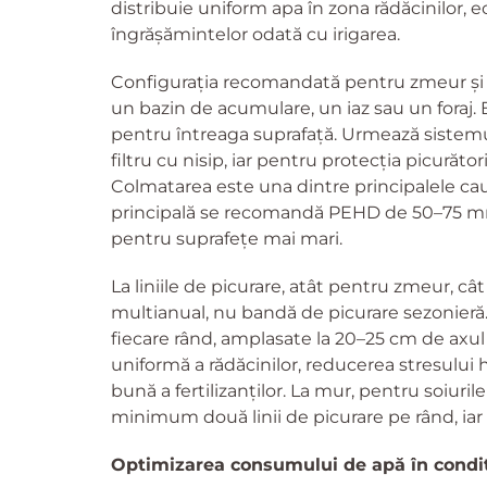
distribuie uniform apa în zona rădăcinilor,
îngrășămintelor odată cu irigarea.
Configurația recomandată pentru zmeur și m
un bazin de acumulare, un iaz sau un foraj.
pentru întreaga suprafață. Urmează sistemul 
filtru cu nisip, iar pentru protecția picurăto
Colmatarea este una dintre principalele cau
principală se recomandă PEHD de 50–75 mm 
pentru suprafețe mai mari.
La liniile de picurare, atât pentru zmeur, c
multianual, nu bandă de picurare sezonieră.
fiecare rând, amplasate la 20–25 cm de axul 
uniformă a rădăcinilor, reducerea stresului h
bună a fertilizanților. La mur, pentru soiuri
minimum două linii de picurare pe rând, iar pe
Optimizarea consumului de apă în condiț