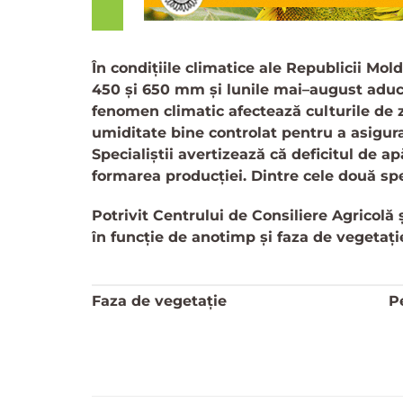
În condițiile climatice ale Republicii Mol
450 și 650 mm și lunile mai–august aduc 
fenomen climatic afectează culturile de
umiditate bine controlat pentru a asigura 
Specialiștii avertizează că deficitul de ap
formarea producției. Dintre cele două sp
Potrivit Centrului de Consiliere Agricolă
în funcție de anotimp și faza de vegetați
Faza de vegetație
P