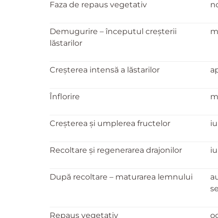
Faza de repaus vegetativ
n
Demugurire – începutul creșterii
ma
lăstarilor
Creșterea intensă a lăstarilor
ap
Înflorire
m
Creșterea și umplerea fructelor
iu
Recoltare și regenerarea drajonilor
i
După recoltare – maturarea lemnului
a
s
Repaus vegetativ
o