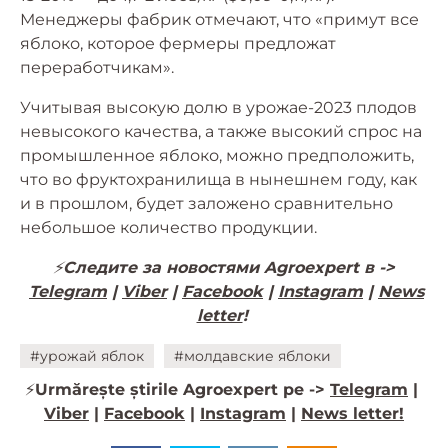
Менеджеры фабрик отмечают, что «примут все
яблоко, которое фермеры предложат
переработчикам».
Учитывая высокую долю в урожае-2023 плодов
невысокого качества, а также высокий спрос на
промышленное яблоко, можно предположить,
что во фруктохранилища в нынешнем году, как
и в прошлом, будет заложено сравнительно
небольшое количество продукции.
⚡️
Следите за новостями Agroexpert в ->
Telegram
|
Viber
|
Facebook
|
Instagram
|
News
letter
!
#урожай яблок
#молдавские яблоки
⚡️
Urmărește știrile Agroexpert pe ->
Telegram
|
Viber
|
Facebook
|
Instagram
|
News letter!