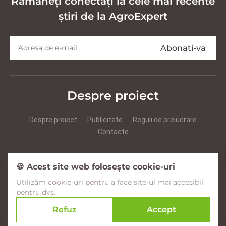
Rămâneți conectați la cele mai recente
știri de la AgroExpert
Despre proiect
Despre proiect
Publicitate
Reguli de prelucrare
Contacte
Prezentare Agroexpert RUS
Prezentare Agroexpert RO
🍪 Acest site web folosește cookie-uri
Utilizăm cookie-uri pentru a face site-ul mai accesibil
Facebook
YouTube
Instagram
pentru dvs.
Refuz
Accept
© 2017–2026 Agroexpert.md