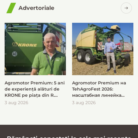
Advertoriale
Agromotor Premium: 5 ani
Agromotor Premium на
de experiență alături de
TehAgroFest 2026:
KRONE pe piața din R.
масштабная линейка
Moldova
KRONE для быстрой и
3 aug 2026
3 aug 2026
эффективной заготовки
кормов