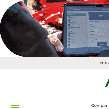
EUR
20.0493 MDL
0
Compani