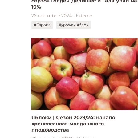
сортов Голден Делишес и Гала упал на
10%
26 noiembrie 2024 - Externe
#Европа
#урожай яблок
Яблоки | Сезон 2023/24: начало
«ренессанса» молдавского
плодоводства