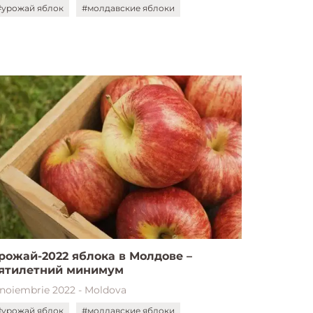
#урожай яблок
#молдавские яблоки
рожай-2022 яблока в Молдове –
пятилетний минимум
 noiembrie 2022 - Moldova
#урожай яблок
#молдавские яблоки