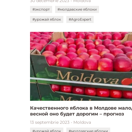
30 decembrie 2023 - Moldova
#экспорт
#молдавские яблоки
#урожай яблок
#AgroExpert
Качественного яблока в Молдове мало
весной оно будет дорогим – прогноз
13 septembrie 2023 - Moldova
#урожай яблок
#молдавские яблоки