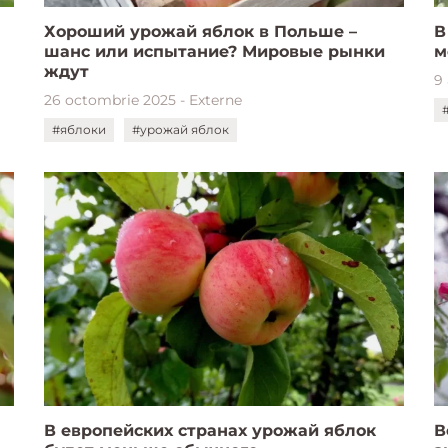
Хороший урожай яблок в Польше –
В
шанс или испытание? Мировые рынки
м
ждут
9
26 octombrie 2025 - Externe
#яблоки
#урожай яблок
В европейских странах урожай яблок
В