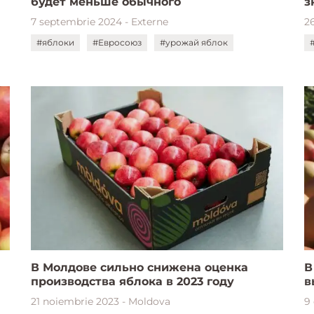
будет меньше обычного
з
7 septembrie 2024 - Externe
2
#яблоки
#Евросоюз
#урожай яблок
В Молдове сильно снижена оценка
В
производства яблока в 2023 году
в
21 noiembrie 2023 - Moldova
9