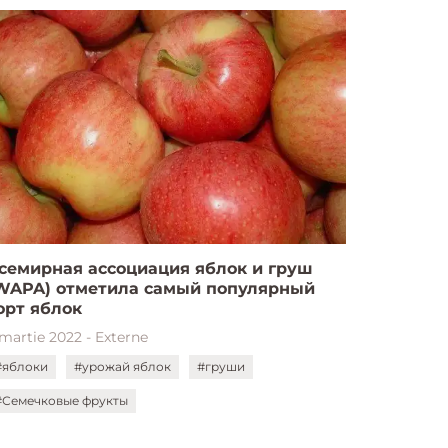
семирная ассоциация яблок и груш
WAPA) отметила самый популярный
орт яблок
 martie 2022 - Externe
#яблоки
#урожай яблок
#груши
#Семечковые фрукты