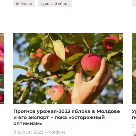
#яблоки
#урожай яблок
,
Прогноз урожая-2023 яблока в Молдове
У
и его экспорт – пока «осторожный
оптимизм»
9
8 august 2023 - Moldova