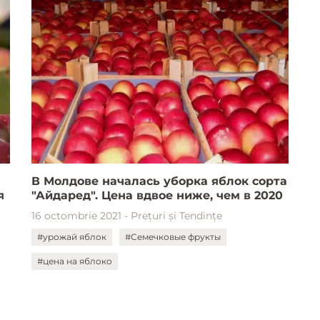
В Молдове началась уборка яблок сорта
я
"Айдаред". Цена вдвое ниже, чем в 2020
16 octombrie 2021 - Prețuri și Tendințe
#урожай яблок
#Семечковые фрукты
#цена на яблоко