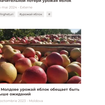
начительной потери урожая яблок
6 mai 2024 - Externe
#înghețuri
#урожай яблок
#
 Молдове урожай яблок обещает быть
ыше ожиданий
 octombrie 2023 - Moldova