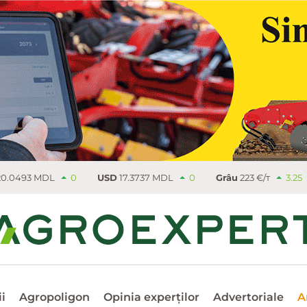
USD
17.3737 MDL
0
Grâu
223 €/т
3.25
Rapiţă
533.25 €/т
i
Agropoligon
Opinia experților
Advertoriale
A