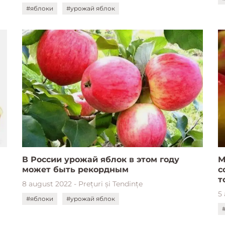
#яблоки
#урожай яблок
В России урожай яблок в этом году
М
может быть рекордным
с
т
8 august 2022 - Prețuri și Tendințe
5
#яблоки
#урожай яблок