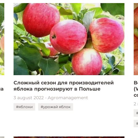
Сложный сезон для производителей
В
на
яблока прогнозируют в Польше
(
с
3 august 2022 - Agromanagement
2
#яблоки
#урожай яблок