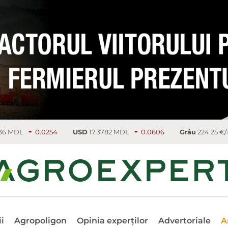
54
USD
17.3782 MDL
0.0606
Grâu
224.25 €/т
3.75
Ra
i
Agropoligon
Opinia experților
Advertoriale
A