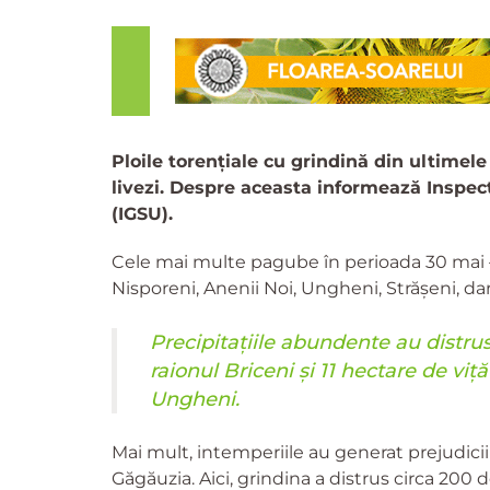
Ploile torențiale cu grindină din ultimele
livezi. Despre aceasta informează Inspec
(IGSU).
Cele mai multe pagube în perioada 30 mai – 0
Nisporeni, Anenii Noi, Ungheni, Strășeni, da
Precipitațiile abundente au distrus 
raionul Briceni și 11 hectare de viță
Ungheni.
Mai mult, intemperiile au generat prejudicii
Găgăuzia. Aici, grindina a distrus circa 200