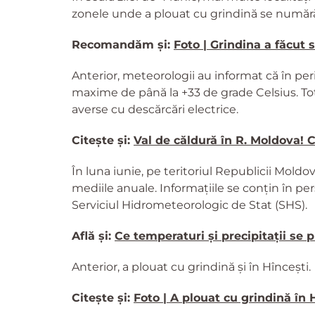
zonele unde a plouat cu grindină se numără 
Recomandăm și:
Foto | Grindina a făcut s
Anterior, meteorologii au informat că în perio
maxime de până la +33 de grade Celsius. T
averse cu descărcări electrice.
Citește și:
Val de căldură în R. Moldova! 
În luna iunie, pe teritoriul Republicii Moldo
mediile anuale. Informațiile se conțin în p
Serviciul Hidrometeorologic de Stat (SHS).
Află și:
Ce temperaturi și precipitații se 
Anterior, a plouat cu grindină și în Hîncești.
Citește și:
Foto | A plouat cu grindină în