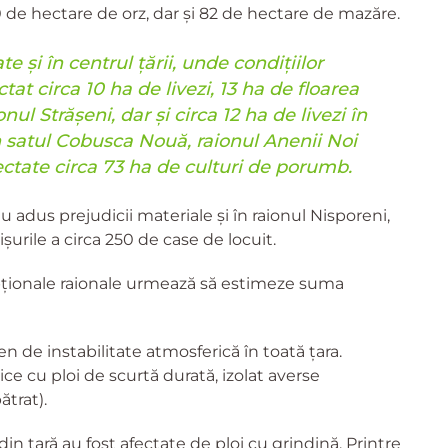
90 de hectare de orz, dar și 82 de hectare de mazăre.
e și în centrul țării, unde condițiilor
at circa 10 ha de livezi, 13 ha de floarea
nul Strășeni, dar și circa 12 ha de livezi în
În satul Cobusca Nouă, raionul Anenii Noi
fectate circa 73 ha de culturi de porumb.
u adus prejudicii materiale și în raionul Nisporeni,
ișurile a circa 250 de case de locuit.
epționale raionale urmează să estimeze suma
 de instabilitate atmosferică în toată țara.
ice cu ploi de scurtă durată, izolat averse
ătrat).
 din țară au fost afectate de ploi cu grindină. Printre