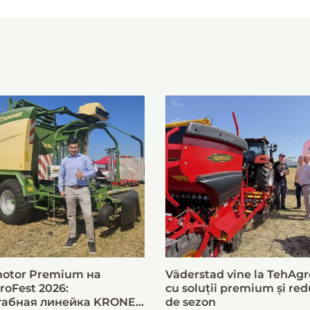
otor Premium на
Väderstad vine la TehAgr
roFest 2026:
cu soluții premium și red
абная линейка KRONE
de sezon