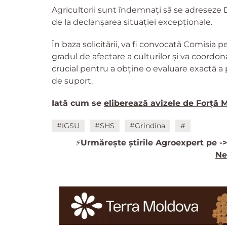
Agricultorii sunt îndemnați să se adreseze D
de la declanșarea situației excepționale.
În baza solicitării, va fi convocată Comisia p
gradul de afectare a culturilor și va coordo
crucial pentru a obține o evaluare exactă a
de suport.
Iată cum se
eliberează avizele de Forță M
#IGSU
#SHS
#Grindina
#
⚡️
Urmărește știrile Agroexpert pe -
Ne