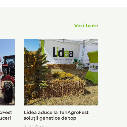
Vezi toate
oFest
Lidea aduce la TehAgroFest
uceri
soluții genetice de top
31 iul 2026