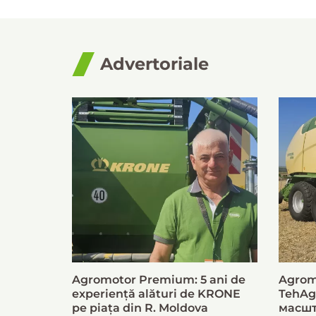
Advertoriale
Agromotor Premium: 5 ani de
Agrom
experiență alături de KRONE
TehAg
pe piața din R. Moldova
масшт