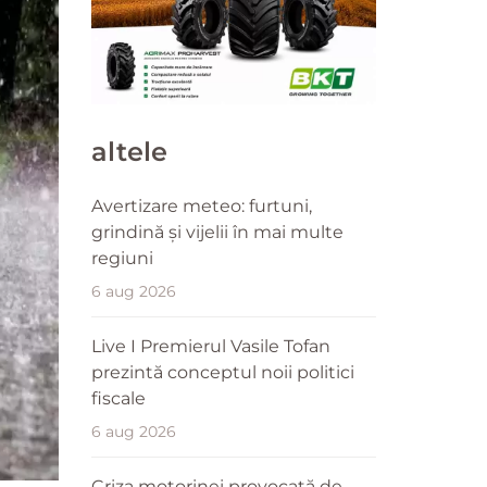
altele
Avertizare meteo: furtuni,
grindină și vijelii în mai multe
regiuni
6 aug 2026
Live I Premierul Vasile Tofan
prezintă conceptul noii politici
fiscale
6 aug 2026
Criza motorinei provocată de