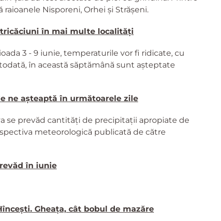
raioanele Nisporeni, Orhei și Strășeni.
tricăciuni în mai multe localități
ada 3 - 9 iunie, temperaturile vor fi ridicate, cu
otodată, în această săptămână sunt așteptate
Ce ne așteaptă în următoarele zile
va se prevăd cantități de precipitații apropiate de
erspectiva meteorologică publicată de către
prevăd în iunie
 Hîncești. Gheața, cât bobul de mazăre