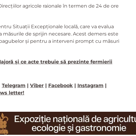
irecțiilor agricole raionale în termen de 24 de ore
entru Situații Excepționale locală, care va evalua
na măsurile de sprijin necesare. Acest demers este
 pagubelor și pentru a interveni prompt cu măsuri
ajoră și ce acte trebuie să prezinte fermierii
>
Telegram
|
Viber
|
Facebook
|
Instagram
|
ws letter!