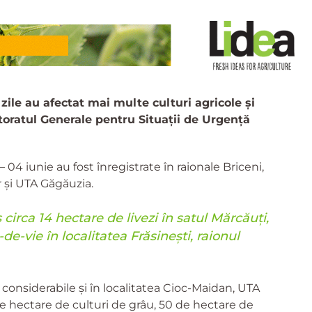
 zile au afectat mai multe culturi agricole și
toratul Generale pentru Situații de Urgență
4 iunie au fost înregistrate în raionale Briceni,
r și UTA Găgăuzia.
circa 14 hectare de livezi în satul Mărcăuți,
-de-vie în localitatea Frăsinești, raionul
 considerabile și în localitatea Cioc-Maidan, UTA
 de hectare de culturi de grâu, 50 de hectare de