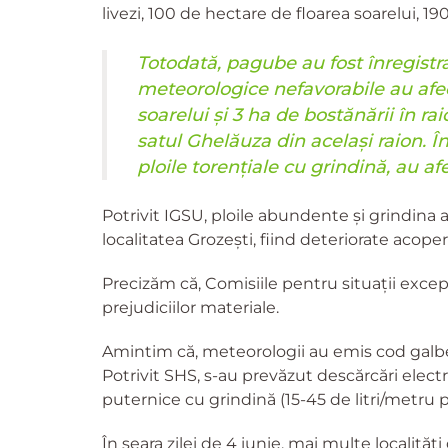
livezi, 100 de hectare de floarea soarelui, 1
Totodată, pagube au fost înregistrat
meteorologice nefavorabile au afect
soarelui și 3 ha de bostănării în raio
satul Ghelăuza din același raion. 
ploile torențiale cu grindină, au a
Potrivit IGSU, ploile abundente și grindina a
localitatea Grozești, fiind deteriorate acoper
Precizăm că, Comisiile pentru situații exc
prejudiciilor materiale.
Amintim că, meteorologii au emis cod galben
Potrivit SHS, s-au prevăzut descărcări electr
puternice cu grindină (15-45 de litri/metru p
În seara zilei de 4 iunie, mai multe localități