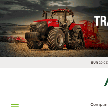
EUR
20.0536 MDL
0.02
Compani