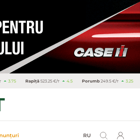
piţă
523.25 €/т
4.5
Porumb
249.5 €/т
3.25
Zahăr
477.9 €
nunțuri
RU