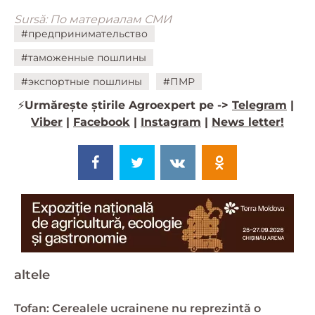
Sursă: По материалам СМИ
#предпринимательство
#таможенные пошлины
#экспортные пошлины
#ПМР
⚡️
Urmărește știrile Agroexpert pe ->
Telegram
|
Viber
|
Facebook
|
Instagram
|
News letter!
altele
Tofan: Cerealele ucrainene nu reprezintă o