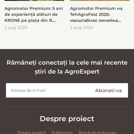
Agromotor Premium: 5 ani
Agromotor Premium на
de experiență alături de
TehAgroFest 2026:
KRONE pe piața din R.
масштабная линейка
Moldova
KRONE для быстрой и
3 aug 2026
3 aug 2026
эффективной заготовки
кормов
Rămâneți conectați la cele mai recente
știri de la AgroExpert
Despre proiect
Despre proiect
Publicitate
Reguli de prelucrare