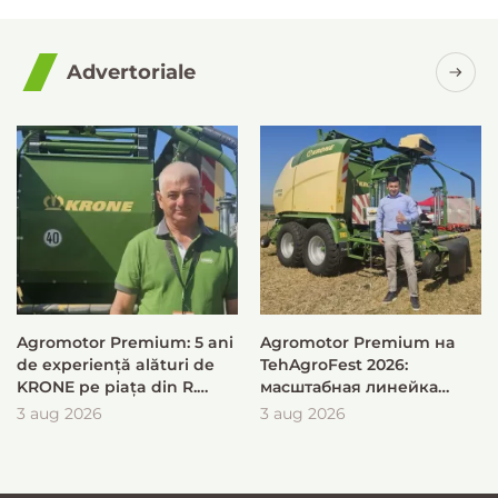
Advertoriale
Agromotor Premium: 5 ani
Agromotor Premium на
de experiență alături de
TehAgroFest 2026:
KRONE pe piața din R.
масштабная линейка
Moldova
KRONE для быстрой и
3 aug 2026
3 aug 2026
эффективной заготовки
кормов