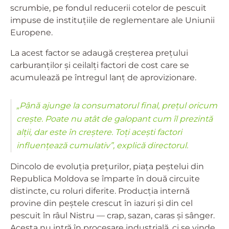
scrumbie, pe fondul reducerii cotelor de pescuit
impuse de instituțiile de reglementare ale Uniunii
Europene.
La acest factor se adaugă creșterea prețului
carburanților și ceilalți factori de cost care se
acumulează pe întregul lanț de aprovizionare.
„Până ajunge la consumatorul final, prețul oricum
crește. Poate nu atât de galopant cum îl prezintă
alții, dar este în creștere. Toți acești factori
influențează cumulativ”, explică directorul.
Dincolo de evoluția prețurilor, piața peștelui din
Republica Moldova se împarte în două circuite
distincte, cu roluri diferite. Producția internă
provine din peștele crescut în iazuri și din cel
pescuit în râul Nistru — crap, sazan, caras și sânger.
Acesta nu intră în procesare industrială, ci se vinde