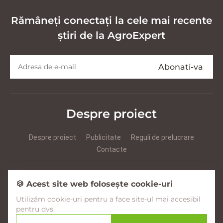
Rămâneți conectați la cele mai recente
știri de la AgroExpert
Despre proiect
Despre proiect
Publicitate
Reguli de prelucrare
Contacte
Prezentare Agroexpert RUS
Prezentare Agroexpert RO
🍪 Acest site web folosește cookie-uri
Utilizăm cookie-uri pentru a face site-ul mai accesibil
Facebook
YouTube
Instagram
pentru dvs.