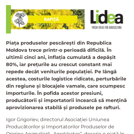
Piața produselor pescărești din Republica
Moldova trece printr-o perioadă dificilă. În
ultimii cinci ani, inflația cumulată a depășit
80%, iar prețurile au crescut constant mai
repede decât veniturile populației. Pe lângă
acestea, costurile logistice ridicate, perturbările
din regiune și blocajele vamale, care scumpesc
importurile. În pofida acestor presiuni,
producătorii și importatorii încearcă să mențină
aprovizionarea stabilă și produsele pe rafturi.
Igor Grigoriev, directorul Asociației Uniunea
Producătorilor și Importatorilor Produselor de
Origine Animalieră „AgroVector”, descrie o piață în