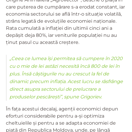
care puterea de cumpărare s-a erodat constant, iar
economia sectorului se află într-o situație volatilă,
strâns legată de evoluțiile economiei naționale.
Rata cumulată a inflației din ultimii cinci ani a
depășit deja 80%, iar veniturile populației nu au
ținut pasul cu această creștere.
„Ceea ce lumea își permitea să cumpere în 2020
cu o mie de lei astăzi necesită încă 800 de lei în
plus. Însă câștigurile nu au crescut la fel de
dinamic precum inflația. Acest lucru se răsfrânge
direct asupra sectorului de prelucrare a
produselor pescărești”, spune Grigoriev.
În fața acestui decalaj, agenții economici depun
eforturi considerabile pentru a-și optimiza
cheltuielile și pentru a se adapta economiei de
piață din Republica Moldova, unde, pe lângă