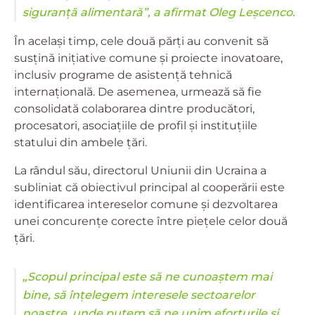
siguranță alimentară”, a afirmat Oleg Leșcenco.
În același timp, cele două părți au convenit să
susțină inițiative comune și proiecte inovatoare,
inclusiv programe de asistență tehnică
internațională. De asemenea, urmează să fie
consolidată colaborarea dintre producători,
procesatori, asociațiile de profil și instituțiile
statului din ambele țări.
La rândul său, directorul Uniunii din Ucraina a
subliniat că obiectivul principal al cooperării este
identificarea intereselor comune și dezvoltarea
unei concurențe corecte între piețele celor două
țări.
„Scopul principal este să ne cunoaștem mai
bine, să înțelegem interesele sectoarelor
noastre, unde putem să ne unim eforturile și