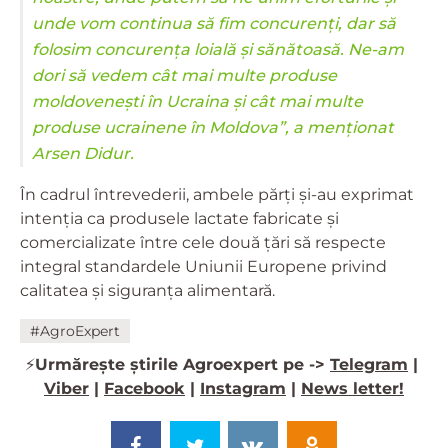
unde vom continua să fim concurenți, dar să
folosim concurența loială și sănătoasă. Ne-am
dori să vedem cât mai multe produse
moldovenești în Ucraina și cât mai multe
produse ucrainene în Moldova”, a menționat
Arsen Didur.
În cadrul întrevederii, ambele părți și-au exprimat
intenția ca produsele lactate fabricate și
comercializate între cele două țări să respecte
integral standardele Uniunii Europene privind
calitatea și siguranța alimentară.
#AgroExpert
⚡️
Urmărește știrile Agroexpert pe ->
Telegram
|
Viber
|
Facebook
|
Instagram
|
News letter!