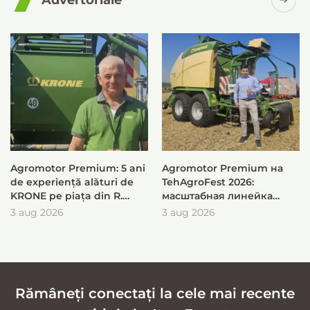
Advertoriale
Agromotor Premium: 5 ani
Agromotor Premium на
de experiență alături de
TehAgroFest 2026:
KRONE pe piața din R.
масштабная линейка
Moldova
KRONE для быстрой и
3 aug 2026
3 aug 2026
эффективной заготовки
кормов
Rămâneți conectați la cele mai recente