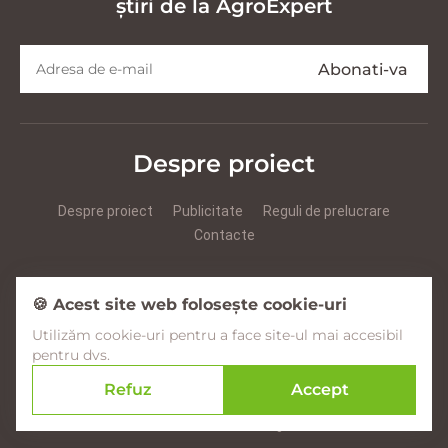
știri de la AgroExpert
Despre proiect
Despre proiect
Publicitate
Reguli de prelucrare
Contacte
Prezentare Agroexpert RUS
Prezentare Agroexpert RO
🍪 Acest site web folosește cookie-uri
Utilizăm cookie-uri pentru a face site-ul mai accesibil
Facebook
YouTube
Instagram
pentru dvs.
Refuz
Accept
© 2017–2026 Agroexpert.md
Creare site în Moldova –
amigo.studio