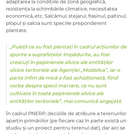
adaptarea la condițiile de zonă geografică,
rezistența la schimbările climatice, necesitatea
economică, etc. Salcâmul, stejarul, frasinul, paltinul,
plopul și salcia sunt speciile preponderent
plantate.
„Puieții ce au fost plantați în cadrul acțiunilor de
sporire a suprafețelor împădurite, au fost
crescuți în pepinierele silvice ale entităților
silvice teritoriale ale Agenției „Moldsilva”, iar o
parte infim de mică a fost achiziționată, fiind
vorba despre specii mai rare, ce nu sunt
cultivate în toate pepinierele silvice ale
entităților teritoriale”, mai comunică angajații.
În cadrul PNERP, deciziile de atribuire a terenurilor
aparțin primăriilor (pe fiecare caz în parte există un
studiu și un proiect pentru terenul dat), dar aici se