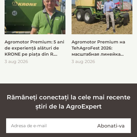
Agromotor Premium: 5 ani
Agromotor Premium на
de experiență alături de
TehAgroFest 2026:
KRONE pe piața din R.
масштабная линейка
Moldova
KRONE для быстрой и
3 aug 2026
3 aug 2026
эффективной заготовки
кормов
Rămâneți conectați la cele mai recente
știri de la AgroExpert