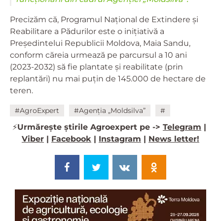
Precizăm că, Programul Național de Extindere și
Reabilitare a Pădurilor este o inițiativă a
Președintelui Republicii Moldova, Maia Sandu,
conform căreia urmează pe parcursul a 10 ani
(2023-2032) să fie plantate și reabilitate (prin
replantări) nu mai puțin de 145.000 de hectare de
teren.
#AgroExpert
#Agenția „Moldsilva”
#
⚡️
Urmărește știrile Agroexpert pe ->
Telegram
|
Viber
|
Facebook
|
Instagram
|
News letter!