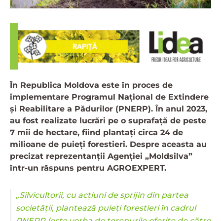
În Republica Moldova este în proces de
implementare Programul Național de Extindere
și Reabilitare a Pădurilor (PNERP). În anul 2023,
au fost realizate lucrări pe o suprafață de peste
7 mii de hectare, fiind plantați circa 24 de
milioane de puieți forestieri. Despre aceasta au
precizat reprezentanții Agenţiei „Moldsilva”
într-un răspuns pentru AGROEXPERT.
„Silvicultorii, cu acțiuni de sprijin din partea
societății, plantează puieți forestieri în cadrul
PNERP (este vorba de terenurile oferite de către