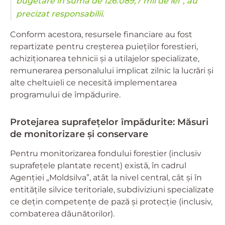
bugetare în sumă de 126.089,7 mii de lei”, au
precizat responsabilii.
Conform acestora, resursele financiare au fost
repartizate pentru creșterea puieților forestieri,
achiziționarea tehnicii și a utilajelor specializate,
remunerarea personalului implicat zilnic la lucrări și
alte cheltuieli ce necesită implementarea
programului de împădurire.
Protejarea suprafețelor împădurite: Măsuri
de monitorizare și conservare
Pentru monitorizarea fondului forestier (inclusiv
suprafețele plantate recent) există, în cadrul
Agenției „Moldsilva”, atât la nivel central, cât și în
entitățile silvice teritoriale, subdiviziuni specializate
ce dețin competențe de pază și protecție (inclusiv,
combaterea dăunătorilor).