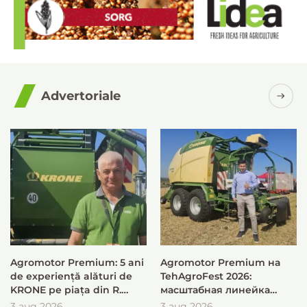
Advertoriale
Agromotor Premium: 5 ani
Agromotor Premium на
de experiență alături de
TehAgroFest 2026:
KRONE pe piața din R.
масштабная линейка
Moldova
KRONE для быстрой и
3 aug 2026
3 aug 2026