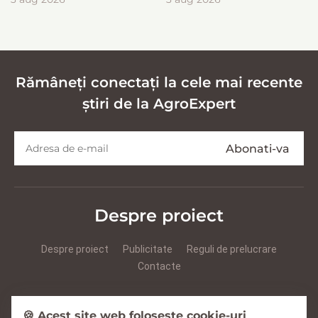
эффективной заготовки
кормов
Rămâneți conectați la cele mai recente
știri de la AgroExpert
Despre proiect
Despre proiect
Publicitate
Reguli de prelucrare
Contacte
Prezentare Agroexpert RUS
Prezentare Agroexpert RO
🍪 Acest site web folosește cookie-uri