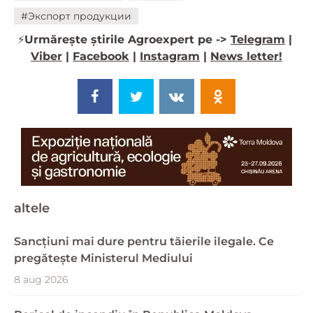
#Экспорт продукции
⚡️
Urmărește știrile Agroexpert pe ->
Telegram
|
Viber
|
Facebook
|
Instagram
|
News letter!
altele
Sancțiuni mai dure pentru tăierile ilegale. Ce
pregătește Ministerul Mediului
8 aug 2026