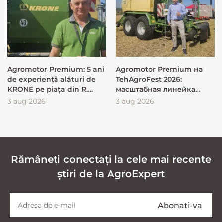
Agromotor Premium: 5 ani
Agromotor Premium на
de experiență alături de
TehAgroFest 2026:
KRONE pe piața din R.
масштабная линейка
Moldova
KRONE для быстрой и
3 aug 2026
3 aug 2026
эффективной заготовки
кормов
Rămâneți conectați la cele mai recente
știri de la AgroExpert