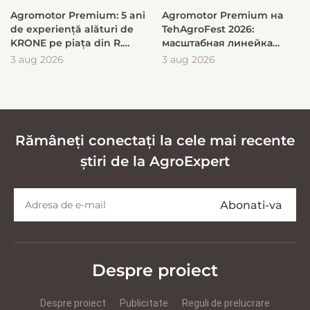
Agromotor Premium: 5 ani
Agromotor Premium на
de experiență alături de
TehAgroFest 2026:
KRONE pe piața din R.
масштабная линейка
Moldova
KRONE для быстрой и
3 aug 2026
3 aug 2026
эффективной заготовки
кормов
Rămâneți conectați la cele mai recente
știri de la AgroExpert
Despre proiect
Despre proiect
Publicitate
Reguli de prelucrare