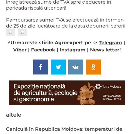
înregistrează sume de TVA spre deducere în
perioada fiscală ulterioară.
Rambursarea sumei TVA se efectuează în termen
de 25 de zile lucrătoare de la data depunerii cererii.
#
#
⚡️
Urmărește știrile Agroexpert pe ->
Telegram
|
Viber
|
Facebook
|
Instagram
|
News letter!
altele
Caniculă în Republica Moldova: temperaturi de