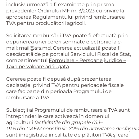
inclusiv, urmează a fi examinate prin prisma
prevederilor Ordinului MF nr. 3/2023 cu privire la
aprobarea Regulamentului privind rambursarea
TVA pentru producătorii agricoli.
Solicitarea rambursării TVA poate fi efectuată prin
depunerea unei cereri semnate electronic la e-
mail: mail@sfs.md. Cererea actualizată poate fi
descărcată de pe portalul Serviciului Fiscal de Stat,
compartimentul
Formulare – Persoane juridice –
Taxa pe valoare adăugată
.
Cererea poate fi depusă după prezentarea
declarației privind TVA pentru perioadele fiscale
care fac parte din perioada Programului de
rambursare a TVA.
Subiecții ai Programului de rambursare a TVA sunt
întreprinderile care activează în domeniul
agriculturii
(activitățile
din
grupele
01.1–
01.6
din
CAEM
constituie
70%
din
activitatea
desfășura
sunt înregistrate în calitate de plătitori TVA și care