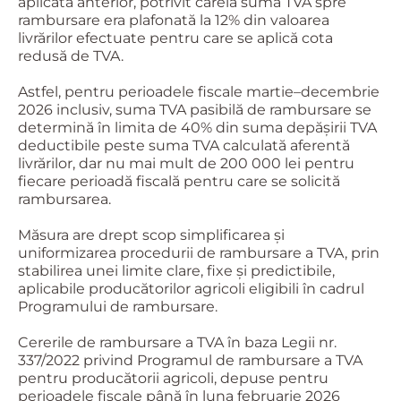
aplicată anterior, potrivit căreia suma TVA spre
rambursare era plafonată la 12% din valoarea
livrărilor efectuate pentru care se aplică cota
redusă de TVA.
Astfel, pentru perioadele fiscale martie–decembrie
2026 inclusiv, suma TVA pasibilă de rambursare se
determină în limita de 40% din suma depășirii TVA
deductibile peste suma TVA calculată aferentă
livrărilor, dar nu mai mult de 200 000 lei pentru
fiecare perioadă fiscală pentru care se solicită
rambursarea.
Măsura are drept scop simplificarea și
uniformizarea procedurii de rambursare a TVA, prin
stabilirea unei limite clare, fixe și predictibile,
aplicabile producătorilor agricoli eligibili în cadrul
Programului de rambursare.
Cererile de rambursare a TVA în baza Legii nr.
337/2022 privind Programul de rambursare a TVA
pentru producătorii agricoli, depuse pentru
perioadele fiscale până în luna februarie 2026