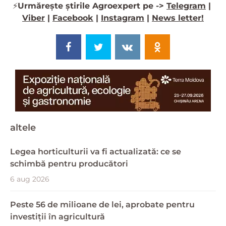
⚡️
Urmărește știrile Agroexpert pe ->
Telegram
|
Viber
|
Facebook
|
Instagram
|
News letter!
altele
Legea horticulturii va fi actualizată: ce se
schimbă pentru producători
6 aug 2026
Peste 56 de milioane de lei, aprobate pentru
investiții în agricultură