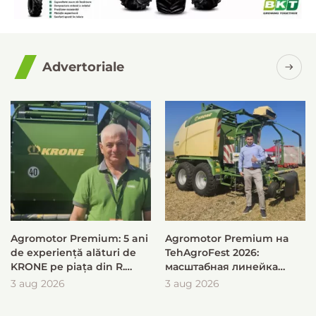
Advertoriale
Agromotor Premium: 5 ani
Agromotor Premium на
de experiență alături de
TehAgroFest 2026:
KRONE pe piața din R.
масштабная линейка
Moldova
KRONE для быстрой и
3 aug 2026
3 aug 2026
эффективной заготовки
кормов