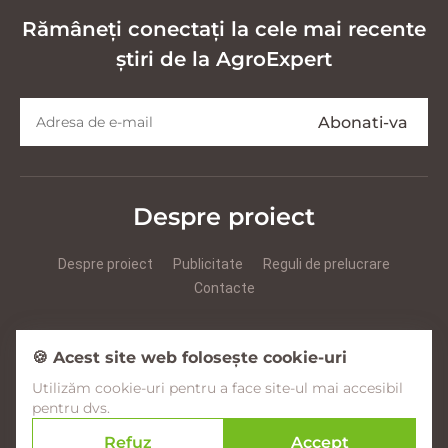
Rămâneți conectați la cele mai recente
știri de la AgroExpert
Despre proiect
Despre proiect
Publicitate
Reguli de prelucrare
Contacte
Prezentare Agroexpert RUS
Prezentare Agroexpert RO
🍪 Acest site web folosește cookie-uri
Utilizăm cookie-uri pentru a face site-ul mai accesibil
Facebook
YouTube
Instagram
pentru dvs.
Refuz
Accept