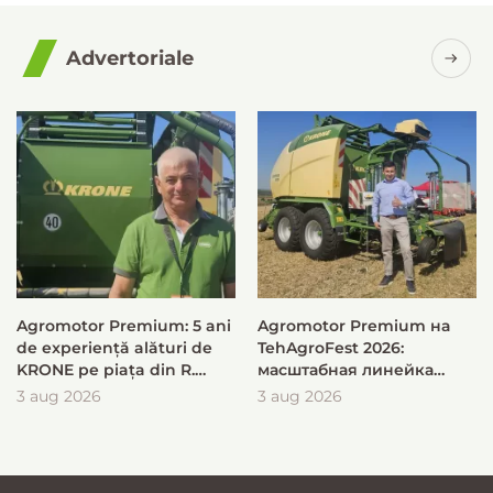
Advertoriale
Agromotor Premium: 5 ani
Agromotor Premium на
de experiență alături de
TehAgroFest 2026:
KRONE pe piața din R.
масштабная линейка
Moldova
KRONE для быстрой и
3 aug 2026
3 aug 2026
эффективной заготовки
кормов