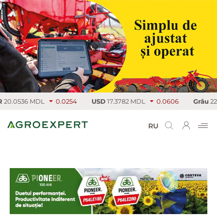
0536 MDL
0.0254
USD
17.3782 MDL
0.0606
Grâu
224.25 
RU