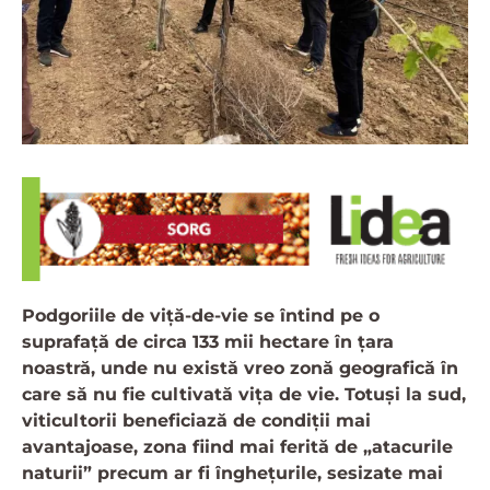
Podgoriile de viță-de-vie se întind pe o
suprafață de circa 133 mii hectare în țara
noastră, unde nu există vreo zonă geografică în
care să nu fie cultivată vița de vie. Totuși la sud,
viticultorii beneficiază de condiții mai
avantajoase, zona fiind mai ferită de „atacurile
naturii” precum ar fi înghețurile, sesizate mai