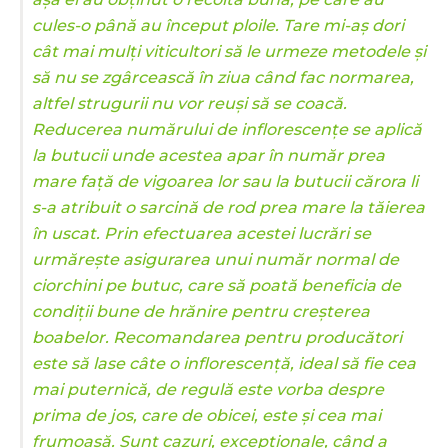
cules-o până au început ploile. Tare mi-aș dori
cât mai mulți viticultori să le urmeze metodele și
să nu se zgârcească în ziua când fac normarea,
altfel strugurii nu vor reuși să se coacă.
Reducerea numărului de inflorescenţe se aplică
la butucii unde acestea apar în număr prea
mare faţă de vigoarea lor sau la butucii cărora li
s-a atribuit o sarcină de rod prea mare la tăierea
în uscat. Prin efectuarea acestei lucrări se
urmăreşte asigurarea unui număr normal de
ciorchini pe butuc, care să poată beneficia de
condiţii bune de hrănire pentru creşterea
boabelor. Recomandarea pentru producători
este să lase câte o inflorescență, ideal să fie cea
mai puternică, de regulă este vorba despre
prima de jos, care de obicei, este și cea mai
frumoasă. Sunt cazuri, excepționale, când a