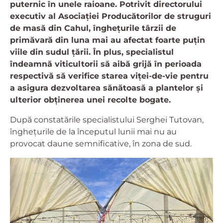
puternic în unele raioane. Potrivit directorului
executiv al Asociației Producătorilor de struguri
de masă din Cahul, înghețurile târzii de
primăvară din luna mai au afectat foarte puțin
viile din sudul țării. În plus, specialistul
îndeamnă viticultorii să aibă grijă în perioada
respectivă să verifice starea viței-de-vie pentru
a asigura dezvoltarea sănătoasă a plantelor și
ulterior obținerea unei recolte bogate.
După constatările specialistului Serghei Tutovan,
înghețurile de la începutul lunii mai nu au
provocat daune semnificative, în zona de sud.