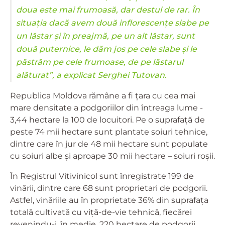
doua este mai frumoasă, dar destul de rar. În
situația dacă avem două inflorescențe slabe pe
un lăstar și în preajmă, pe un alt lăstar, sunt
două puternice, le dăm jos pe cele slabe și le
păstrăm pe cele frumoase, de pe lăstarul
alăturat”, a explicat Serghei Tutovan.
Republica Moldova rămâne a fi țara cu cea mai
mare densitate a podgoriilor din întreaga lume -
3,44 hectare la 100 de locuitori. Pe o suprafață de
peste 74 mii hectare sunt plantate soiuri tehnice,
dintre care în jur de 48 mii hectare sunt populate
cu soiuri albe și aproape 30 mii hectare – soiuri roșii.
În Registrul Vitivinicol sunt înregistrate 199 de
vinării, dintre care 68 sunt proprietari de podgorii.
Astfel, vinăriile au în proprietate 36% din suprafața
totală cultivată cu viță-de-vie tehnică, fiecărei
revenindu-i, în medie, 220 hectare de podgorii.