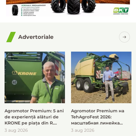
Advertoriale
Agromotor Premium: 5 ani
Agromotor Premium на
de experiență alături de
TehAgroFest 2026:
KRONE pe piața din R.
масштабная линейка
Moldova
KRONE для быстрой и
3 aug 2026
3 aug 2026
эффективной заготовки