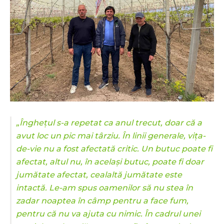
„Înghețul s-a repetat ca anul trecut, doar că a
avut loc un pic mai târziu. În linii generale, vița-
de-vie nu a fost afectată critic. Un butuc poate fi
afectat, altul nu, în același butuc, poate fi doar
jumătate afectat, cealaltă jumătate este
intactă. Le-am spus oamenilor să nu stea în
zadar noaptea în câmp pentru a face fum,
pentru că nu va ajuta cu nimic. În cadrul unei