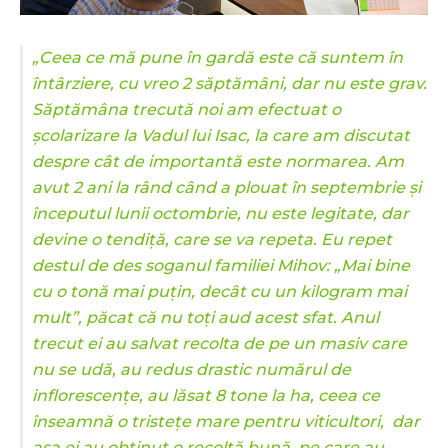
„Ceea ce mă pune în gardă este că suntem în
întârziere, cu vreo 2 săptămâni, dar nu este grav.
Săptămâna trecută noi am efectuat o
școlarizare la Vadul lui Isac, la care am discutat
despre cât de importantă este normarea. Am
avut 2 ani la rând când a plouat în septembrie și
începutul lunii octombrie, nu este legitate, dar
devine o tendiță, care se va repeta. Eu repet
destul de des soganul familiei Mihov: „Mai bine
cu o tonă mai puțin, decât cu un kilogram mai
mult”, păcat că nu toți aud acest sfat. Anul
trecut ei au salvat recolta de pe un masiv care
nu se udă, au redus drastic numărul de
inflorescenţe, au lăsat 8 tone la ha, ceea ce
înseamnă o tristețe mare pentru viticultori, dar
așa ei au obținut o recoltă bună, pe care au