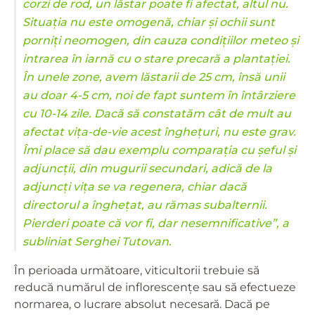
corzi de rod, un lăstar poate fi afectat, altul nu.
Situația nu este omogenă, chiar și ochii sunt
porniți neomogen, din cauza condițiilor meteo și
intrarea în iarnă cu o stare precară a plantației.
În unele zone, avem lăstarii de 25 cm, însă unii
au doar 4-5 cm, noi de fapt suntem în întârziere
cu 10-14 zile. Dacă să constatăm cât de mult au
afectat vița-de-vie acest înghețuri, nu este grav.
Îmi place să dau exemplu comparația cu șeful și
adjuncții, din mugurii secundari, adică de la
adjuncți vița se va regenera, chiar dacă
directorul a înghețat, au rămas subalternii.
Pierderi poate că vor fi, dar nesemnificative”, a
subliniat Serghei Tutovan.
În perioada următoare, viticultorii trebuie să
reducă numărul de inflorescenţe sau să efectueze
normarea, o lucrare absolut necesară. Dacă pe