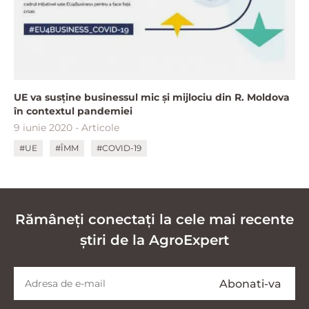
UE va susţine businessul mic şi mijlociu din R. Moldova
în contextul pandemiei
9 iunie 2020 - Articole
#UE
#ÎMM
#COVID-19
Rămâneți conectați la cele mai recente
știri de la AgroExpert