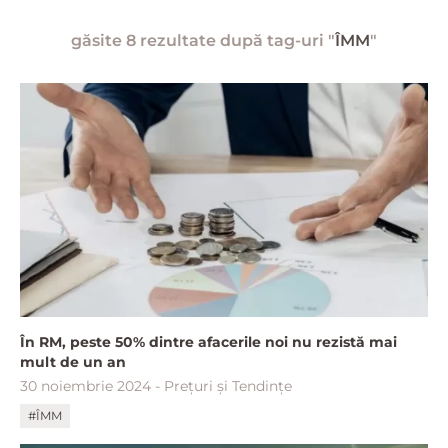
găsite 8 rezultate după tag-uri "
ÎMM
"
În RM, peste 50% dintre afacerile noi nu rezistă mai
mult de un an
30 noiembrie 2024 - Prețuri și Tendințe
#ÎMM