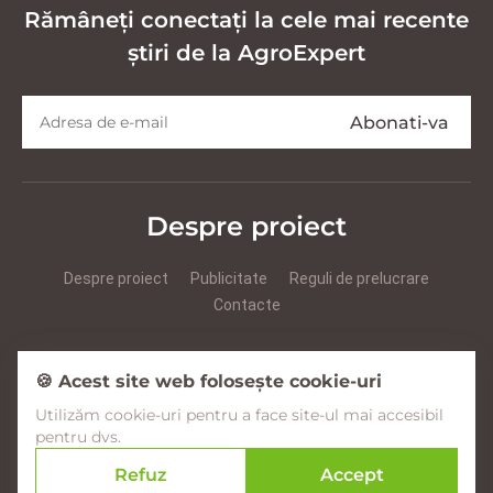
Rămâneți conectați la cele mai recente
știri de la AgroExpert
Despre proiect
Despre proiect
Publicitate
Reguli de prelucrare
Contacte
Prezentare Agroexpert RUS
Prezentare Agroexpert RO
🍪 Acest site web folosește cookie-uri
Utilizăm cookie-uri pentru a face site-ul mai accesibil
Facebook
YouTube
Instagram
pentru dvs.
Refuz
Accept
© 2017–2026 Agroexpert.md