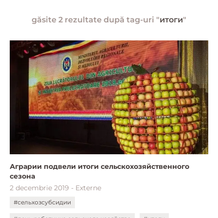
găsite 2 rezultate după tag-uri "
итоги
"
Аграрии подвели итоги сельскохозяйственного
сезона
2 decembrie 2019 - Externe
#сельхозсубсидии