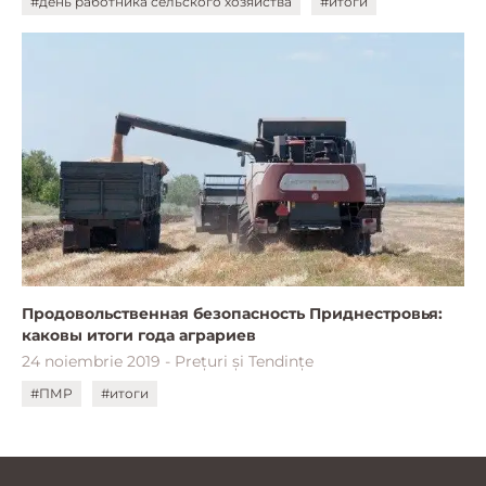
#день работника сельского хозяйства
#итоги
Продовольственная безопасность Приднестровья:
каковы итоги года аграриев
24 noiembrie 2019 - Prețuri și Tendințe
#ПМР
#итоги