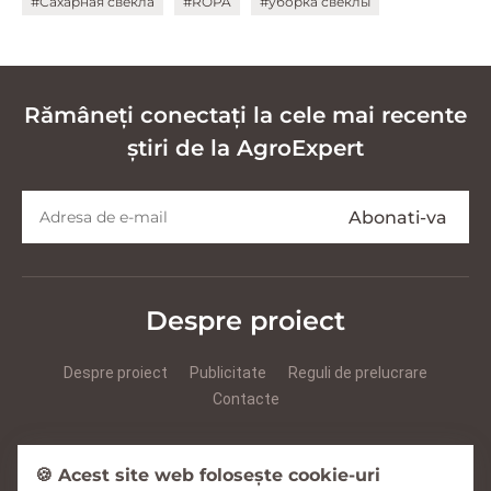
#Сахарная свекла
#ROPA
#уборка свеклы
Rămâneți conectați la cele mai recente
știri de la AgroExpert
Despre proiect
Despre proiect
Publicitate
Reguli de prelucrare
Contacte
Prezentare Agroexpert RUS
Prezentare Agroexpert RO
🍪 Acest site web folosește cookie-uri