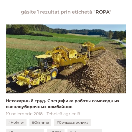
găsite 1 rezultat prin etichetă "
ROPA
"
Несахарный труд. Специфика работы самоходных
свеклоуборочных комбайнов
19 noiembrie 2018 - Tehnică agricolă
#Holmer
#Grimme
#Сельхозтехника