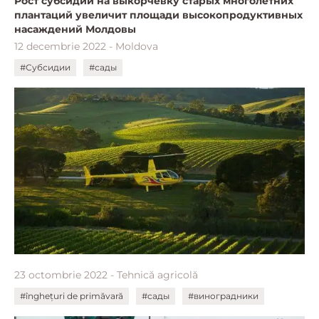
Рост субсидий на выкорчевку старых многолетних
плантаций увеличит площади высокопродуктивных
насаждений Молдовы
12 decembrie 2022 - Moldova
#Субсидии
#сады
23 octombrie 2022 - Tehnică agricolă
#înghețuri de primăvară
#сады
#виноградники