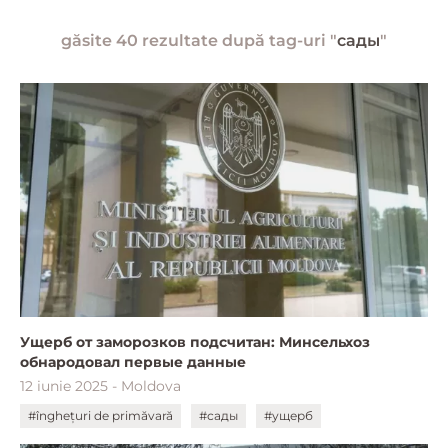
găsite 40 rezultate după tag-uri "
сады
"
Ущерб от заморозков подсчитан: Минсельхоз
обнародовал первые данные
12 iunie 2025 - Moldova
#înghețuri de primăvară
#сады
#ущерб