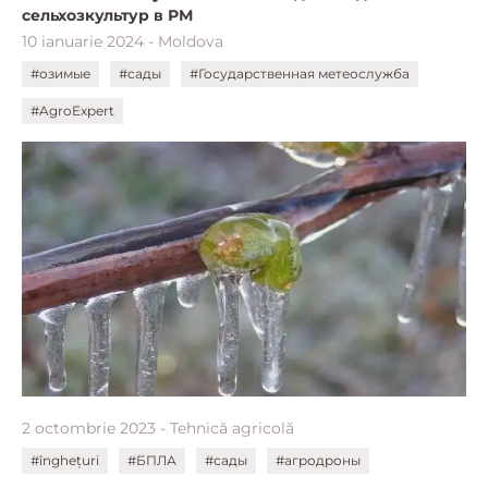
сельхозкультур в РМ
10 ianuarie 2024 - Moldova
#озимые
#сады
#Государственная метеослужба
#AgroExpert
2 octombrie 2023 - Tehnică agricolă
#înghețuri
#БПЛА
#сады
#агродроны