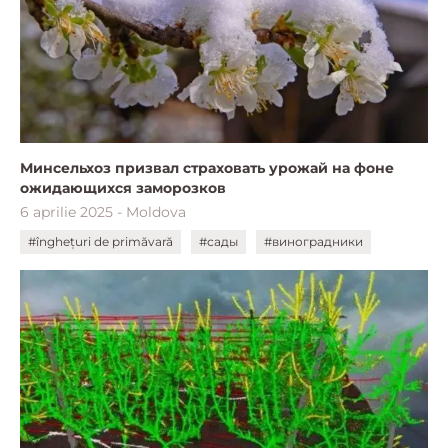
Минсельхоз призвал страховать урожай на фоне
ожидающихся заморозков
6 aprilie 2025 - Moldova
#înghețuri de primăvară
#сады
#виноградники