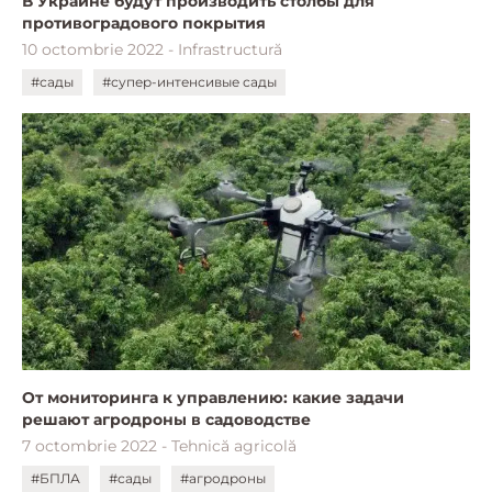
В Украине будут производить столбы для
противоградового покрытия
10 octombrie 2022 - Infrastructură
#сады
#супер-интенсивые сады
От мониторинга к управлению: какие задачи
решают агродроны в садоводстве
7 octombrie 2022 - Tehnică agricolă
#БПЛА
#сады
#агродроны