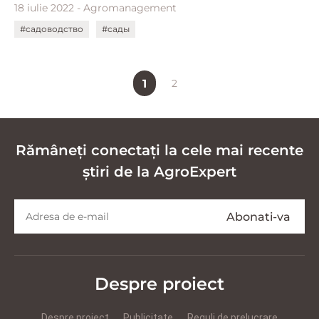
18 iulie 2022 - Agromanagement
#садоводство
#сады
1
2
Rămâneți conectați la cele mai recente
știri de la AgroExpert
Despre proiect
Despre proiect
Publicitate
Reguli de prelucrare