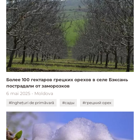
Более 100 гектаров грецких орехов в селе Бэксань
пострадали от заморозков
6 mai 2025 - Moldova
#înghețuri de primăvară
#сады
#грецкий орех